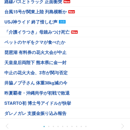
路線バスとトラック 正面衝突
台風15号が関東上陸 列島横断か
USJ神ライド 終了惜しむ声
「介護イラつき」母踏みつけ死亡
ペットのヤギをクマが食べたか
琵琶湖 有料券の花火大会が中止
天皇皇后両陛下 熊本県に金一封
中止の花火大会、3市が関与否定
井脇ノブ子さん 体重38kg減の今
昨夏覇者・沖縄尚学が初戦で敗退
STARTO初 博士号アイドルが快挙
ダレノガレ 支援金振り込み報告