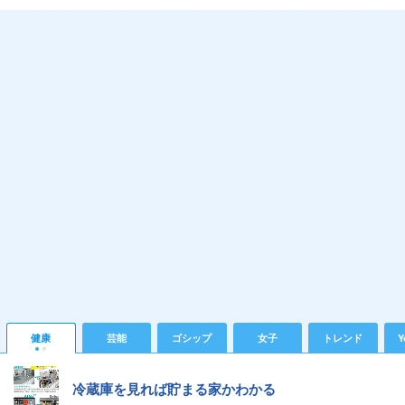
健康
芸能
ゴシップ
女子
トレンド
Y
冷蔵庫を見れば貯まる家かわかる