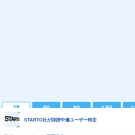
主要
国内
海外
IT 経済
ス
STARTO社が誹謗中傷ユーザー特定