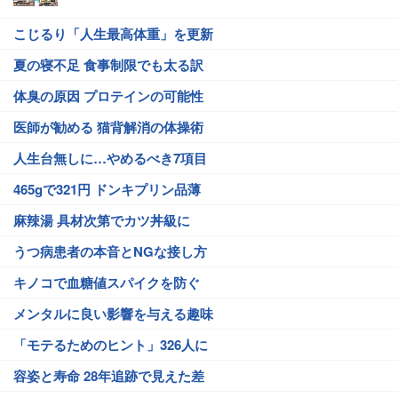
こじるり「人生最高体重」を更新
夏の寝不足 食事制限でも太る訳
体臭の原因 プロテインの可能性
医師が勧める 猫背解消の体操術
人生台無しに…やめるべき7項目
465gで321円 ドンキプリン品薄
麻辣湯 具材次第でカツ丼級に
うつ病患者の本音とNGな接し方
キノコで血糖値スパイクを防ぐ
メンタルに良い影響を与える趣味
「モテるためのヒント」326人に
容姿と寿命 28年追跡で見えた差