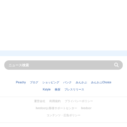
Peachy
ブログ
ショッピング
バンク
みんかぶ
みんかぶChoice
Kstyle
株探
プレスリリース
運営会社
利用規約
プライバシーポリシー
livedoorお客様サポートセンター
livedoor
コンテンツ・広告ポリシー