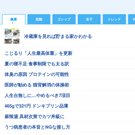
健康
芸能
ゴシップ
女子
トレンド
Y
冷蔵庫を見れば貯まる家かわかる
こじるり「人生最高体重」を更新
夏の寝不足 食事制限でも太る訳
体臭の原因 プロテインの可能性
医師が勧める 猫背解消の体操術
人生台無しに…やめるべき7項目
465gで321円 ドンキプリン品薄
麻辣湯 具材次第でカツ丼級に
うつ病患者の本音とNGな接し方