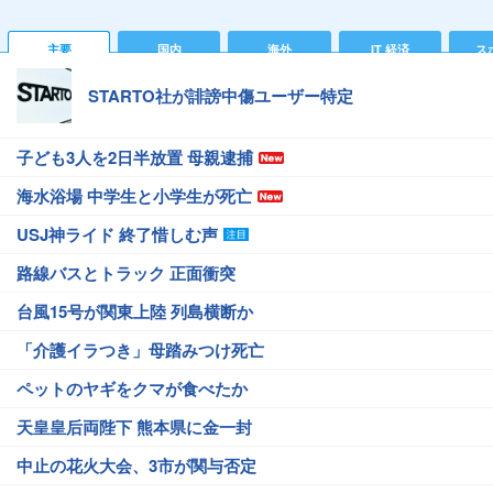
主要
国内
海外
IT 経済
ス
STARTO社が誹謗中傷ユーザー特定
子ども3人を2日半放置 母親逮捕
海水浴場 中学生と小学生が死亡
USJ神ライド 終了惜しむ声
路線バスとトラック 正面衝突
台風15号が関東上陸 列島横断か
「介護イラつき」母踏みつけ死亡
ペットのヤギをクマが食べたか
天皇皇后両陛下 熊本県に金一封
中止の花火大会、3市が関与否定