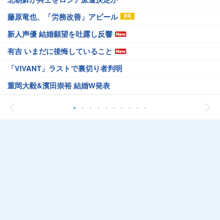
藤原竜也、「労務改善」アピール
新人声優 結婚願望を吐露し反響
有吉 いまだに後悔していること
「VIVANT」ラストで裏切り者判明
重岡大毅&濱田崇裕 結婚W発表