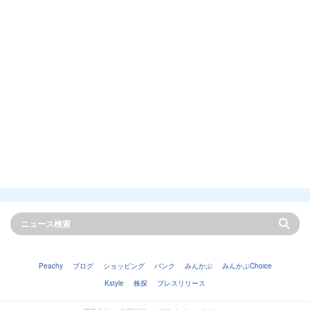
Peachy
ブログ
ショッピング
バンク
みんかぶ
みんかぶChoice
Kstyle
株探
プレスリリース