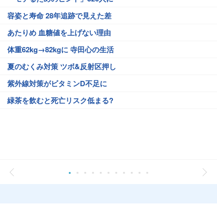
容姿と寿命 28年追跡で見えた差
あたりめ 血糖値を上げない理由
体重62kg→82kgに 寺田心の生活
夏のむくみ対策 ツボ&反射区押し
紫外線対策がビタミンD不足に
緑茶を飲むと死亡リスク低まる?