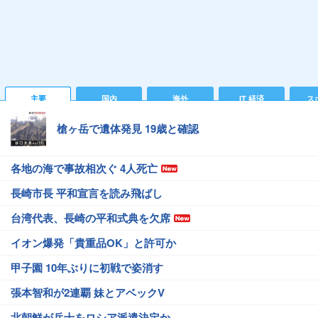
主要
国内
海外
IT 経済
ス
槍ヶ岳で遺体発見 19歳と確認
各地の海で事故相次ぐ 4人死亡
長崎市長 平和宣言を読み飛ばし
台湾代表、長崎の平和式典を欠席
イオン爆発「貴重品OK」と許可か
甲子園 10年ぶりに初戦で姿消す
張本智和が2連覇 妹とアベックV
北朝鮮が兵士をロシア派遣決定か