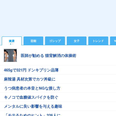
健康
芸能
ゴシップ
女子
トレンド
Y
医師が勧める 猫背解消の体操術
465gで321円 ドンキプリン品薄
麻辣湯 具材次第でカツ丼級に
うつ病患者の本音とNGな接し方
キノコで血糖値スパイクを防ぐ
メンタルに良い影響を与える趣味
「モテるためのヒント」326人に