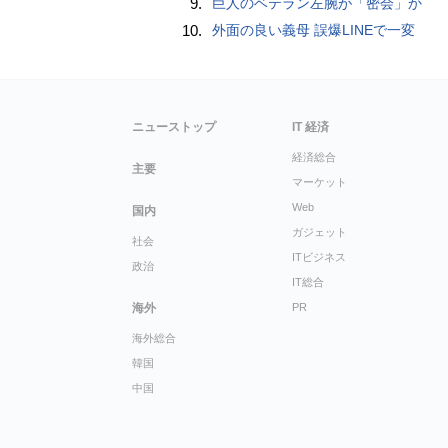
9.
巨人のベテラン左腕が「密会」か
10.
外面の良い義母 誤爆LINEで一変
ニューストップ
IT 経済
経済総合
主要
マーケット
Web
国内
ガジェット
社会
ITビジネス
政治
IT総合
海外
PR
海外総合
韓国
中国