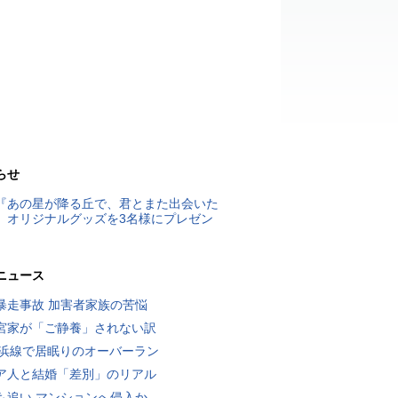
らせ
『あの星が降る丘で、君とまた出会いた
』オリジナルグッズを3名様にプレゼン
ニュース
暴走事故 加害者家族の苦悩
宮家が「ご静養」されない訳
横浜線で居眠りのオーバーラン
ア人と結婚「差別」のリアル
も追い マンションへ侵入か