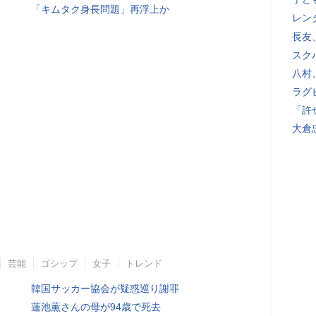
「キムタク身長問題」再浮上か
レン
長友
スク
八村
ラグ
「許
大倉
芸能
ゴシップ
女子
トレンド
韓国サッカー協会が疑惑巡り謝罪
蓮池薫さんの母が94歳で死去