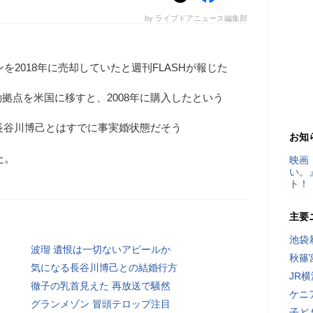
by ライブドアニュース編集部
を2018年に売却していたと週刊FLASHが報じた
拠点を米国に移すと、2008年に購入したという
た長谷川博己とはすでに事実婚状態だそう
お知
た。
映画
い。
ト！
主要
池袋
波瑠 遺恨は一切ないアピールか
秋篠
気になる長谷川博己との結婚行方
JR
徹子の乳首見えた 再放送で騒然
ケニ
グランメゾン 冒頭テロップ注目
子ど