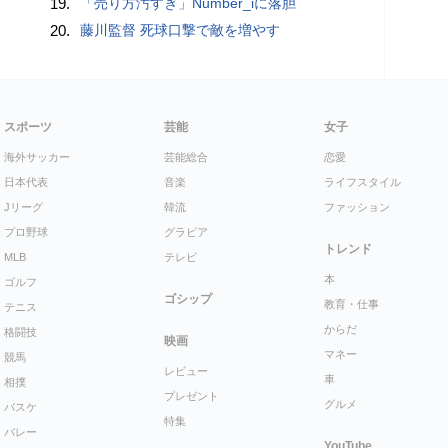
19.
「売り方汚すぎ」Number_iに落胆
20.
藤川監督 死球口撃で敵を増やす
スポーツ
芸能
女子
海外サッカー
芸能総合
恋愛
日本代表
音楽
ライフスタイル
Jリーグ
韓流
ファッション
プロ野球
グラビア
トレンド
MLB
テレビ
本
ゴルフ
ゴシップ
教育・仕事
テニス
からだ
格闘技
映画
マネー
競馬
レビュー
車
相撲
プレゼント
グルメ
バスケ
特集
バレー
YouTube