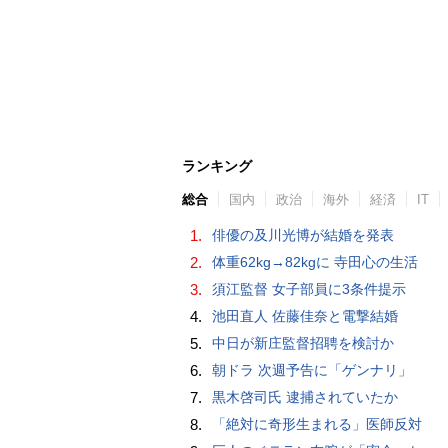
ランキング
総合
国内
政治
海外
経済
IT
1.
俳優の及川光博が結婚を発表
2.
体重62kg→82kgに 寺田心の生活
3.
須江監督 女子部員に3条件提示
4.
池田直人 佐藤佳奈と電撃結婚
5.
中日が新庄監督招聘を検討か
6.
朝ドラ 次週予告に「ゲンナリ」
7.
黒木啓司氏 逮捕されていたか
8.
「絶対に奇形生まれる」医師反対