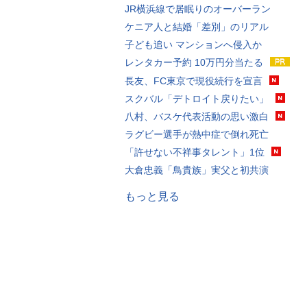
JR横浜線で居眠りのオーバーラン
ケニア人と結婚「差別」のリアル
子ども追い マンションへ侵入か
レンタカー予約 10万円分当たる
長友、FC東京で現役続行を宣言
スクバル「デトロイト戻りたい」
八村、バスケ代表活動の思い激白
ラグビー選手が熱中症で倒れ死亡
「許せない不祥事タレント」1位
大倉忠義「鳥貴族」実父と初共演
もっと見る