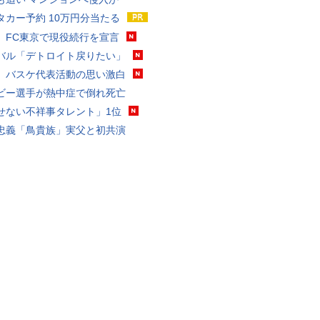
タカー予約 10万円分当たる
、FC東京で現役続行を宣言
バル「デトロイト戻りたい」
、バスケ代表活動の思い激白
ビー選手が熱中症で倒れ死亡
せない不祥事タレント」1位
忠義「鳥貴族」実父と初共演