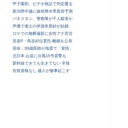
甲子園初、ビデオ検証で判定覆る
新潟県中越に線状降水帯直前予測
パキスタン、警察隊が千人殺害か
声優で雀士の伊達朱里紗が結婚
ロケでの無断撮影に女性アナ苦言
音楽P・蔦谷好位置氏 離婚を公表
宿命…99歳医師が地震で「覚悟」
北日本 お盆に台風15号直撃も
新幹線できても生きてない 辛辣
在留資格なし 越人が惨事起こす