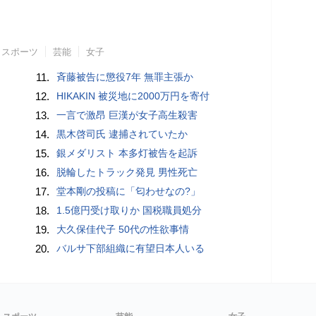
スポーツ
芸能
女子
11.
斉藤被告に懲役7年 無罪主張か
12.
HIKAKIN 被災地に2000万円を寄付
13.
一言で激昂 巨漢が女子高生殺害
14.
黒木啓司氏 逮捕されていたか
15.
銀メダリスト 本多灯被告を起訴
16.
脱輪したトラック発見 男性死亡
17.
堂本剛の投稿に「匂わせなの?」
18.
1.5億円受け取りか 国税職員処分
19.
大久保佳代子 50代の性欲事情
20.
バルサ下部組織に有望日本人いる