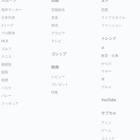
スポーツ
芸能
女子
海外サッカー
芸能総合
恋愛
日本代表
音楽
ライフスタイル
Jリーグ
韓流
ファッション
プロ野球
グラビア
トレンド
MLB
テレビ
本
ゴルフ
ゴシップ
教育・仕事
テニス
からだ
格闘技
映画
マネー
競馬
レビュー
車
相撲
プレゼント
グルメ
バスケ
特集
バレー
YouTube
フィギュア
サブカル
アニメ
ゲーム
コミック