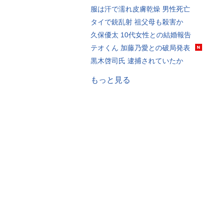
服は汗で濡れ皮膚乾燥 男性死亡
タイで銃乱射 祖父母も殺害か
久保優太 10代女性との結婚報告
テオくん 加藤乃愛との破局発表
黒木啓司氏 逮捕されていたか
もっと見る