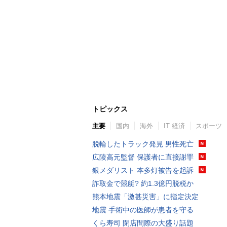
トピックス
主要
国内
海外
IT 経済
スポーツ
脱輪したトラック発見 男性死亡
広陵高元監督 保護者に直接謝罪
銀メダリスト 本多灯被告を起訴
詐取金で競艇? 約1.3億円脱税か
熊本地震「激甚災害」に指定決定
地震 手術中の医師が患者を守る
くら寿司 閉店間際の大盛り話題