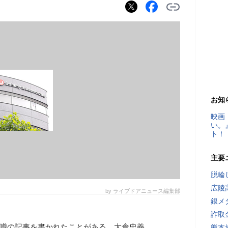
お知
映画
い。
ト！
主要
脱輪
広陵
by ライブドアニュース編集部
銀メ
詐取
う噂の記事を書かれたことがある、大倉忠義
熊本