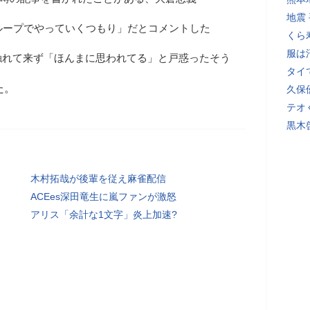
地震
ループでやっていくつもり」だとコメントした
くら
服は
触れて来ず「ほんまに思われてる」と戸惑ったそう
タイ
た。
久保
テオ
黒木
木村拓哉が後輩を従え麻雀配信
ACEes深田竜生に嵐ファンが激怒
アリス「余計な1文字」炎上加速?