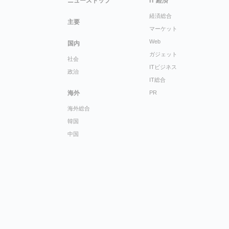
ニューストップ
IT 経済
経済総合
主要
マーケット
Web
国内
ガジェット
社会
ITビジネス
政治
IT総合
海外
PR
海外総合
韓国
中国