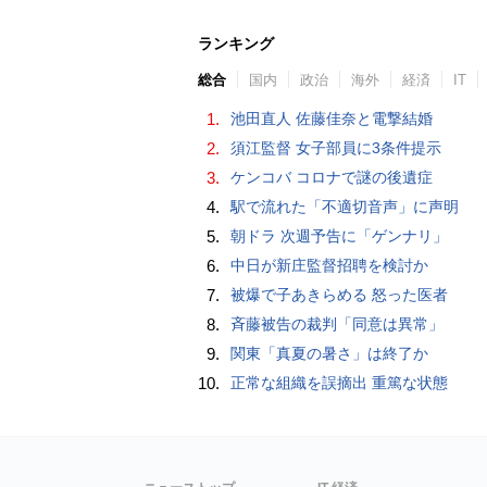
ランキング
総合
国内
政治
海外
経済
IT
1.
池田直人 佐藤佳奈と電撃結婚
2.
須江監督 女子部員に3条件提示
3.
ケンコバ コロナで謎の後遺症
4.
駅で流れた「不適切音声」に声明
5.
朝ドラ 次週予告に「ゲンナリ」
6.
中日が新庄監督招聘を検討か
7.
被爆で子あきらめる 怒った医者
8.
斉藤被告の裁判「同意は異常」
9.
関東「真夏の暑さ」は終了か
10.
正常な組織を誤摘出 重篤な状態