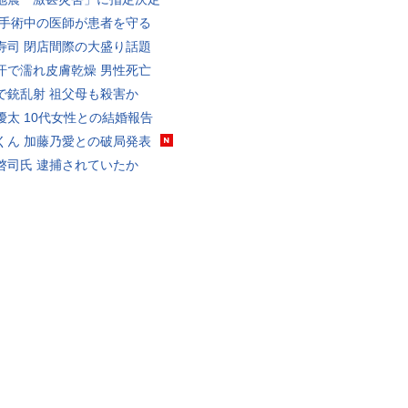
 手術中の医師が患者を守る
寿司 閉店間際の大盛り話題
汗で濡れ皮膚乾燥 男性死亡
で銃乱射 祖父母も殺害か
優太 10代女性との結婚報告
くん 加藤乃愛との破局発表
啓司氏 逮捕されていたか