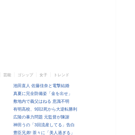
芸能
ゴシップ
女子
トレンド
池田直人 佐藤佳奈と電撃結婚
真夏に完全防備姿「金を出せ」
敷地内で義父はねる 意識不明
有明高校、9回2死から大逆転勝利
広陵の暴力問題 元監督が陳謝
神田うの「3回流産してる」告白
豊臣兄弟! 茶々に「美人過ぎる」