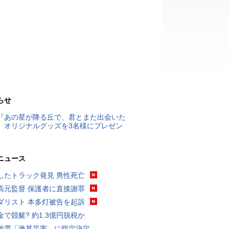
らせ
『あの星が降る丘で、君とまた出会いた
』オリジナルグッズを3名様にプレゼン
ニュース
したトラック発見 男性死亡
高元監督 保護者に直接謝罪
ダリスト 本多灯被告を起訴
金で競艇? 約1.3億円脱税か
地震「激甚災害」に指定決定