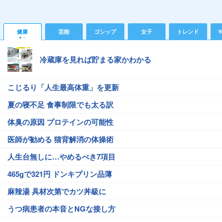
健康
芸能
ゴシップ
女子
トレンド
Y
冷蔵庫を見れば貯まる家かわかる
こじるり「人生最高体重」を更新
夏の寝不足 食事制限でも太る訳
体臭の原因 プロテインの可能性
医師が勧める 猫背解消の体操術
人生台無しに…やめるべき7項目
465gで321円 ドンキプリン品薄
麻辣湯 具材次第でカツ丼級に
うつ病患者の本音とNGな接し方