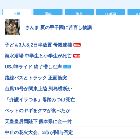
主要
国内
海外
IT 経済
ス
さんま 夏の甲子園に苦言し物議
子ども3人を2日半放置 母親逮捕
海水浴場 中学生と小学生が死亡
USJ神ライド 終了惜しむ声
路線バスとトラック 正面衝突
台風15号が関東上陸 列島横断か
「介護イラつき」母踏みつけ死亡
ペットのヤギをクマが食べたか
天皇皇后両陛下 熊本県に金一封
中止の花火大会、3市が関与否定