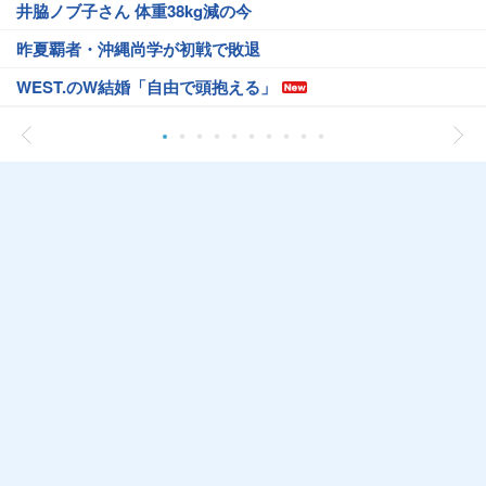
井脇ノブ子さん 体重38kg減の今
昨夏覇者・沖縄尚学が初戦で敗退
WEST.のW結婚「自由で頭抱える」