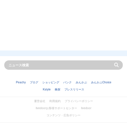
Peachy
ブログ
ショッピング
バンク
みんかぶ
みんかぶChoice
Kstyle
株探
プレスリリース
運営会社
利用規約
プライバシーポリシー
livedoorお客様サポートセンター
livedoor
コンテンツ・広告ポリシー