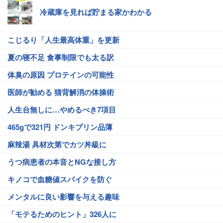
冷蔵庫を見れば貯まる家かわかる
こじるり「人生最高体重」を更新
夏の寝不足 食事制限でも太る訳
体臭の原因 プロテインの可能性
医師が勧める 猫背解消の体操術
人生台無しに…やめるべき7項目
465gで321円 ドンキプリン品薄
麻辣湯 具材次第でカツ丼級に
うつ病患者の本音とNGな接し方
キノコで血糖値スパイクを防ぐ
メンタルに良い影響を与える趣味
「モテるためのヒント」326人に