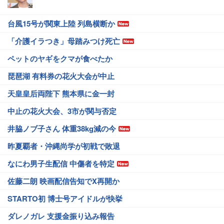
台風15号が関東上陸 列島横断か
「介護イラつき」母踏みつけ死亡
ペットのヤギをクマが食べたか
琵琶湖 有料券の花火大会が中止
天皇皇后両陛下 熊本県に金一封
中止の花火大会、3市が関与否定
井脇ノブ子さん 体重38kg減の今
昨夏覇者・沖縄尚学が初戦で敗退
なにわ男子生配信 中傷者を特定
佐藤二朗 映画配信告知でX再開か
STARTO初 博士号アイドルが快挙
ダレノガレ 支援金振り込み報告