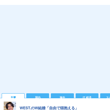
主要
国内
海外
IT 経済
ス
WEST.のW結婚「自由で頭抱える」