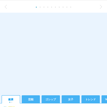
健康
芸能
ゴシップ
女子
トレンド
Y