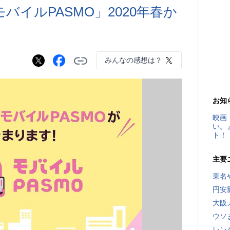
バイルPASMO」2020年春か
みんなの感想は？
お知
映画
い。
ト！
主要
東名
円安
大阪
ウソ
レン