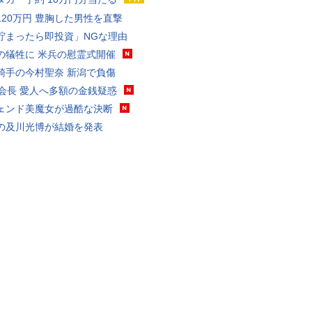
120万円 豊胸した男性を直撃
貯まったら即投資」NGな理由
の犠牲に 米兵の慰霊式開催
騎手の今村聖奈 新潟で負傷
FA会長 愛人へ多額の金銭疑惑
ェンド美魔女が過酷な決断
の及川光博が結婚を発表