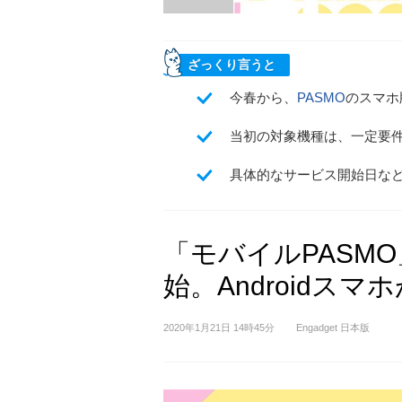
ざっくり言うと
今春から、
PASMO
のスマホ
当初の対象機種は、一定要件を
具体的なサービス開始日な
「モバイルPASMO
始。Androidスマ
2020年1月21日 14時45分
Engadget 日本版