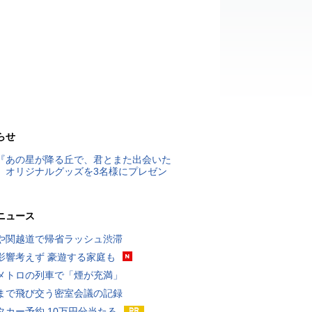
らせ
『あの星が降る丘で、君とまた出会いた
』オリジナルグッズを3名様にプレゼン
ニュース
や関越道で帰省ラッシュ渋滞
影響考えず 豪遊する家庭も
メトロの列車で「煙が充満」
まで飛び交う密室会議の記録
タカー予約 10万円分当たる