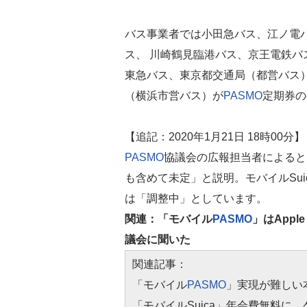
バス事業者では小田急バス、江ノ電
ス、 川崎鶴見臨港バス、京王電鉄
東急バス、東京都交通局（都営バス
（横浜市営バス）が
PASMO
定期券の
【追記：2020年1月21日 18時00分】
PASMO
協議会の広報担当者によると、
も含めて未定」と説明。モバイルSu
は「調整中」としています。
関連：「モバイル
PASMO
」はAppl
議会に聞いた
関連記事：
「モバイル
PASMO
」実現が難しい本
「モバイルSuica」年会費無料に