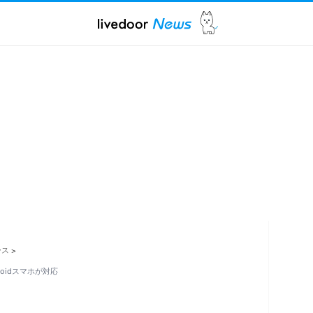
ース
>
roidスマホが対応