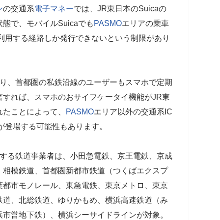
ン
の交通系
電子マネー
では、JR東日本のSuicaの
で、モバイルSuicaでも
PASMO
エリアの乗車
を利用する経路しか発行できないという制限があり
り、首都圏の私鉄沿線のユーザーもスマホで定期
言すれば、スマホのおサイフケータイ機能がJR東
れたことによって、
PASMO
エリア以外の交通系IC
が登場する可能性もあります。
する鉄道事業者は、小田急電鉄、京王電鉄、京成
、相模鉄道、首都圏新都市鉄道（つくばエクスプ
葉都市モノレール、東急電鉄、東京メトロ、東京
鉄道、北総鉄道、ゆりかもめ、横浜高速鉄道（み
浜市営地下鉄）、横浜シーサイドラインが対象。