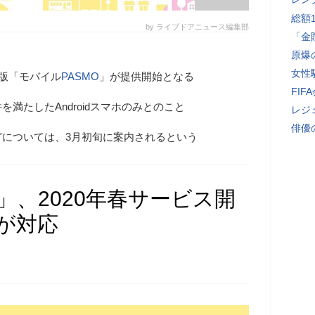
総額
by ライブドアニュース編集部
「金
原爆
女性
版「モバイル
PASMO
」が提供開始となる
FI
満たしたAndroidスマホのみとのこと
レジ
俳優
どについては、3月初旬に案内されるという
」、2020年春サービス開
ホが対応