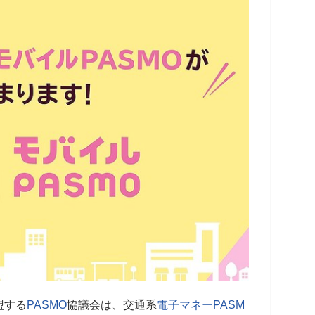
盟する
PASMO
協議会は、交通系
電子マネー
PASM