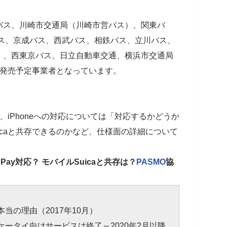
バス、川崎市交通局（川崎市営バス）、関東バ
バス、京成バス、西武バス、相鉄バス、立川バス、
）、西東京バス、日立自動車交通、横浜市交通局
発売予定事業者となっています。
iPhoneへの対応については「対応するかどうか
icaと共存できるのかなど、仕様面の詳細について
e Pay対応？ モバイルSuicaと共存は？
PASMO
協
当の理由（2017年10月）
、ケータイ向けサービスは終了～2020年2月以降