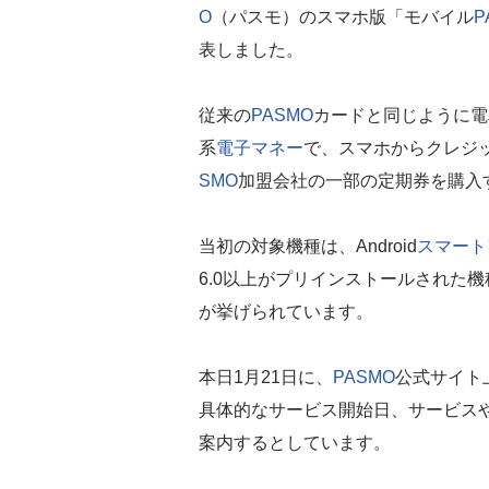
O
（パスモ）のスマホ版「モバイル
P
表しました。
従来の
PASMO
カードと同じように電
系
電子マネー
で、スマホからクレジ
SMO
加盟会社の一部の定期券を購入
当初の対象機種は、Android
スマート
6.0以上がプリインストールされた
が挙げられています。
本日1月21日に、
PASMO
公式サイト
具体的なサービス開始日、サービスや
案内するとしています。