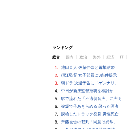
ランキング
総合
国内
政治
海外
経済
IT
1.
池田直人 佐藤佳奈と電撃結婚
2.
須江監督 女子部員に3条件提示
3.
朝ドラ 次週予告に「ゲンナリ」
4.
中日が新庄監督招聘を検討か
5.
駅で流れた「不適切音声」に声明
6.
被爆で子あきらめる 怒った医者
7.
脱輪したトラック発見 男性死亡
8.
斉藤被告の裁判「同意は異常」