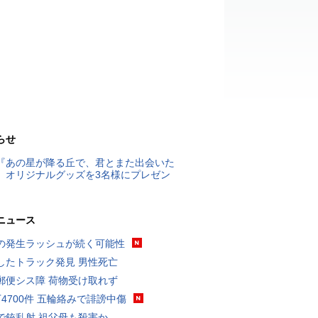
らせ
『あの星が降る丘で、君とまた出会いた
』オリジナルグッズを3名様にプレゼン
ニュース
の発生ラッシュが続く可能性
したトラック発見 男性死亡
郵便シス障 荷物受け取れず
万4700件 五輪絡みで誹謗中傷
で銃乱射 祖父母も殺害か