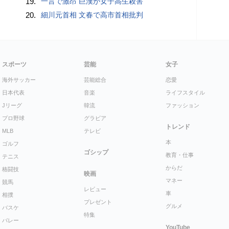
19.
一言で激昂 巨漢が女子高生殺害
20.
細川元首相 文春で高市首相批判
スポーツ
芸能
女子
海外サッカー
芸能総合
恋愛
日本代表
音楽
ライフスタイル
Jリーグ
韓流
ファッション
プロ野球
グラビア
トレンド
MLB
テレビ
本
ゴルフ
ゴシップ
教育・仕事
テニス
からだ
格闘技
映画
マネー
競馬
レビュー
車
相撲
プレゼント
グルメ
バスケ
特集
バレー
YouTube