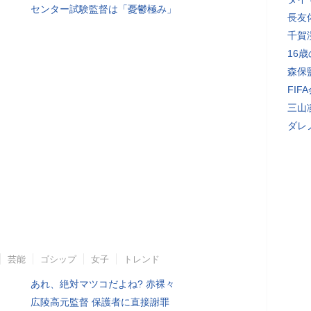
センター試験監督は「憂鬱極み」
長友
千賀
16
森保
FI
三山
ダレ
芸能
ゴシップ
女子
トレンド
あれ、絶対マツコだよね? 赤裸々
広陵高元監督 保護者に直接謝罪