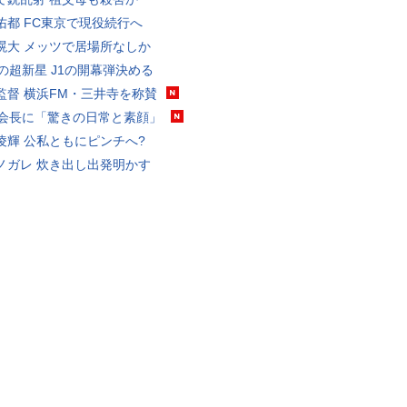
佑都 FC東京で現役続行へ
滉大 メッツで居場所なしか
歳の超新星 J1の開幕弾決める
監督 横浜FM・三井寺を称賛
FA会長に「驚きの日常と素顔」
凌輝 公私ともにピンチへ?
ノガレ 炊き出し出発明かす