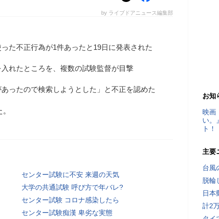
by ライブドアニュース編集部
った不正行為が1件あったと19日に発表された
を入れたところを、複数の試験監督が目撃
があったので検索しようとした」と不正を認めた
お知
た。
映画
い。
ト！
主要
台風
センター試験に不安 来週の天気
脱輪
大学の共通試験 呼び方で年バレ?
日本
センター試験 コロナ感染したら
計2
センター試験痴漢 卑劣な実態
タイ