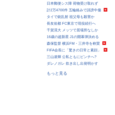
日本郵便シス障 荷物受け取れず
計2万4700件 五輪絡みで誹謗中傷
タイで銃乱射 祖父母も殺害か
長友佑都 FC東京で現役続行へ
千賀滉大 メッツで居場所なしか
16歳の超新星 J1の開幕弾決める
森保監督 横浜FM・三井寺を称賛
FIFA会長に「驚きの日常と素顔」
三山凌輝 公私ともにピンチへ?
ダレノガレ 炊き出し出発明かす
もっと見る