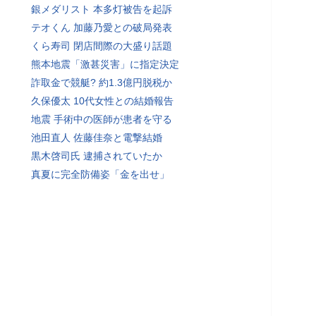
銀メダリスト 本多灯被告を起訴
テオくん 加藤乃愛との破局発表
くら寿司 閉店間際の大盛り話題
熊本地震「激甚災害」に指定決定
詐取金で競艇? 約1.3億円脱税か
久保優太 10代女性との結婚報告
地震 手術中の医師が患者を守る
池田直人 佐藤佳奈と電撃結婚
黒木啓司氏 逮捕されていたか
真夏に完全防備姿「金を出せ」