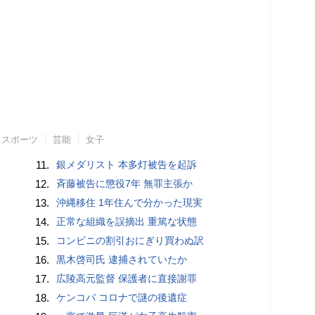
スポーツ
芸能
女子
11.
銀メダリスト 本多灯被告を起訴
12.
斉藤被告に懲役7年 無罪主張か
13.
沖縄移住 1年住んで分かった現実
14.
正常な組織を誤摘出 重篤な状態
15.
コンビニの割引おにぎり買わぬ訳
16.
黒木啓司氏 逮捕されていたか
17.
広陵高元監督 保護者に直接謝罪
18.
ケンコバ コロナで謎の後遺症