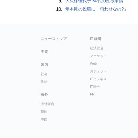
9.
大久保佳代子 50代の性欲事情
10.
堂本剛の投稿に「匂わせなの?」
ニューストップ
IT 経済
経済総合
主要
マーケット
Web
国内
ガジェット
社会
ITビジネス
政治
IT総合
海外
PR
海外総合
韓国
中国