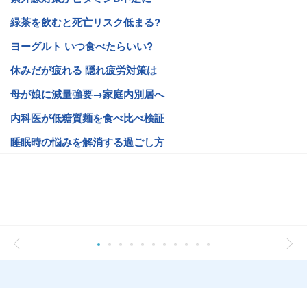
緑茶を飲むと死亡リスク低まる?
ヨーグルト いつ食べたらいい?
休みだが疲れる 隠れ疲労対策は
母が娘に減量強要→家庭内別居へ
内科医が低糖質麺を食べ比べ検証
睡眠時の悩みを解消する過ごし方