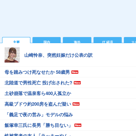
主要
国内
海外
IT 経済
ス
山崎怜奈、突然妊娠だけ公表の訳
母を踏みつけ死なせたか 58歳男
北陸道で男性死亡 投げ出された?
土砂崩落で温泉客ら400人孤立か
高級ブドウ約200房を盗んだ疑い
「義足で夜の営み」モデルの悩み
飯塚幸三氏に長男「勝ち目ない」
性被害者の友人「ラッキーやん」