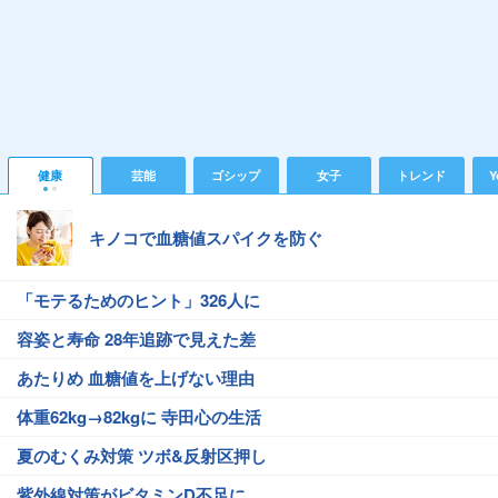
健康
芸能
ゴシップ
女子
トレンド
Y
キノコで血糖値スパイクを防ぐ
「モテるためのヒント」326人に
容姿と寿命 28年追跡で見えた差
あたりめ 血糖値を上げない理由
体重62kg→82kgに 寺田心の生活
夏のむくみ対策 ツボ&反射区押し
紫外線対策がビタミンD不足に