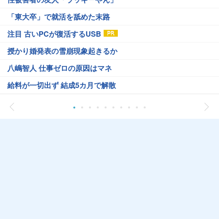
「東大卒」で就活を舐めた末路
注目 古いPCが復活するUSB
授かり婚発表の雪崩現象起きるか
八嶋智人 仕事ゼロの原因はマネ
給料が一切出ず 結成5カ月で解散