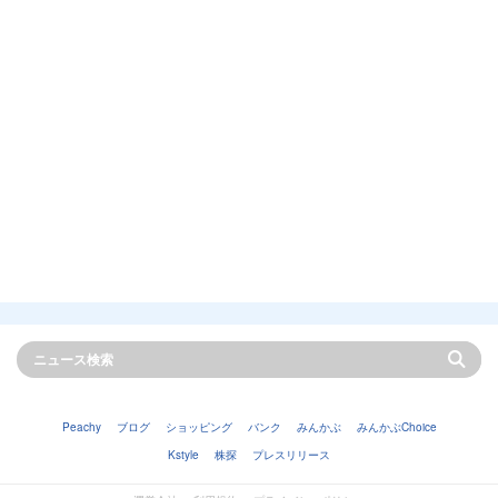
Peachy
ブログ
ショッピング
バンク
みんかぶ
みんかぶChoice
Kstyle
株探
プレスリリース