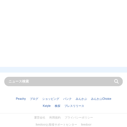
Peachy
ブログ
ショッピング
バンク
みんかぶ
みんかぶChoice
Kstyle
株探
プレスリリース
運営会社
利用規約
プライバシーポリシー
livedoorお客様サポートセンター
livedoor