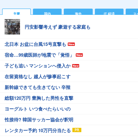
主要
国内
海外
IT 経済
ス
円安影響考えず 豪遊する家庭も
北日本 お盆に台風15号直撃も
宿命…99歳医師が地震で「覚悟」
子ども追い マンションへ侵入か
在留資格なし 越人が惨事起こす
新幹線できても生きてない 辛辣
総額120万円 豊胸した男性を直撃
ヨーグルト いつ食べたらいいの
性接待? 韓国サッカー協会が釈明
レンタカー予約 10万円分当たる