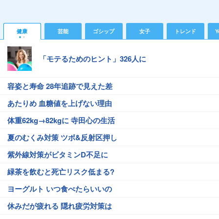
健康
芸能
ゴシップ
女子
トレンド
Y
「モテるためのヒント」326人に
容姿と寿命 28年追跡で見えた差
あたりめ 血糖値を上げない理由
体重62kg→82kgに 寺田心の生活
夏のむくみ対策 ツボ&反射区押し
紫外線対策がビタミンD不足に
緑茶を飲むと死亡リスク低まる?
ヨーグルト いつ食べたらいいの
休みだが疲れる 隠れ疲労対策は