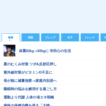
健康
芸能
ゴシップ
女子
トレンド
Y
体重62kg→82kgに 寺田心の生活
夏のむくみ対策 ツボ&反射区押し
紫外線対策がビタミンD不足に
母が娘に減量強要→家庭内別居へ
睡眠時の悩みを解消する過ごし方
運動より代謝 人体の省エネ戦略
歯科の保健治療を巡る「大嘘」