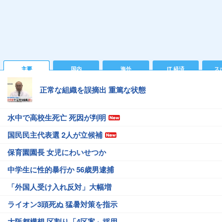
主要
国内
海外
IT 経済
ス
正常な組織を誤摘出 重篤な状態
水中で高校生死亡 死因が判明
国民民主代表選 2人が立候補
保育園園長 女児にわいせつか
中学生に性的暴行か 56歳男逮捕
「外国人受け入れ反対」大幅増
ライオン3頭死ぬ 猛暑対策を指示
大阪都構想 区割り「4区案」採用