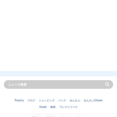
Peachy
ブログ
ショッピング
バンク
みんかぶ
みんかぶChoice
Kstyle
株探
プレスリリース