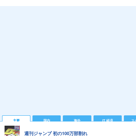
主要
国内
海外
IT 経済
ス
週刊ジャンプ 初の100万部割れ