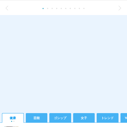
健康
芸能
ゴシップ
女子
トレンド
Y