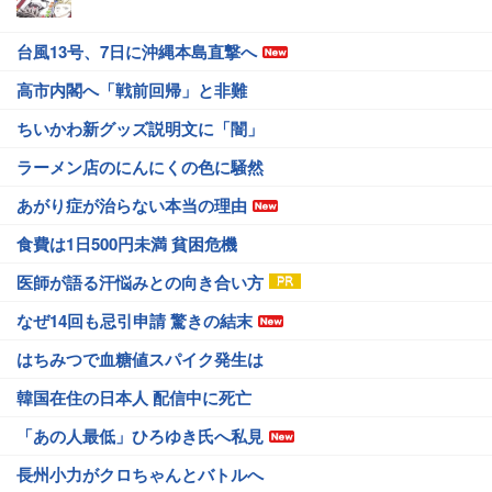
台風13号、7日に沖縄本島直撃へ
高市内閣へ「戦前回帰」と非難
ちいかわ新グッズ説明文に「闇」
ラーメン店のにんにくの色に騒然
あがり症が治らない本当の理由
食費は1日500円未満 貧困危機
医師が語る汗悩みとの向き合い方
なぜ14回も忌引申請 驚きの結末
はちみつで血糖値スパイク発生は
韓国在住の日本人 配信中に死亡
「あの人最低」ひろゆき氏へ私見
長州小力がクロちゃんとバトルへ