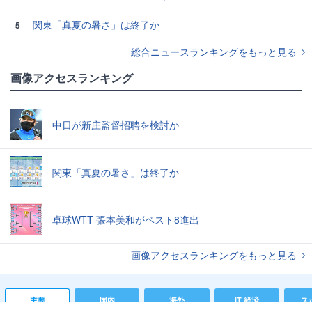
関東「真夏の暑さ」は終了か
5
総合ニュースランキングをもっと見る
画像アクセスランキング
中日が新庄監督招聘を検討か
関東「真夏の暑さ」は終了か
卓球WTT 張本美和がベスト8進出
画像アクセスランキングをもっと見る
主要
国内
海外
IT 経済
ス