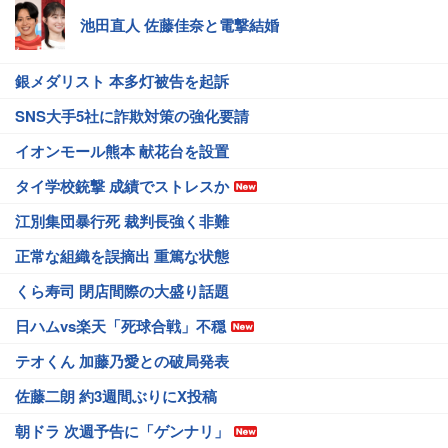
池田直人 佐藤佳奈と電撃結婚
銀メダリスト 本多灯被告を起訴
SNS大手5社に詐欺対策の強化要請
イオンモール熊本 献花台を設置
タイ学校銃撃 成績でストレスか
江別集団暴行死 裁判長強く非難
正常な組織を誤摘出 重篤な状態
くら寿司 閉店間際の大盛り話題
日ハムvs楽天「死球合戦」不穏
テオくん 加藤乃愛との破局発表
佐藤二朗 約3週間ぶりにX投稿
朝ドラ 次週予告に「ゲンナリ」