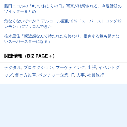
藤田ニコルの「#いいおしりの日」写真が絶賛される。今週話題の
ツイッターまとめ
危なくないですか？ アルコール度数12％「スーパーストロング12
レモン」にツッコんできた
椎木里佳「親近感なんて持たれたら終わり。批判する気も起きな
いスーパースターになる」
関連情報（BiZ PAGE＋）
デジタル
,
プロダクション
,
マーケティング
,
出張
,
イベントグ
ッズ
,
働き方改革
,
ベンチャー企業
,
IT
,
人事
,
社員旅行