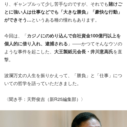
り、ギャンブルって少し苦手なのですが、それでも
賭けご
とに強い人は仕事などでも「大きな勝負」「豪快な行動」
ができそう…
というある種の憧れもあります。
今回は、「
カジノにのめり込んで自社資金100億円以上を
個人的に借り入れ、逮捕される
」――かつてそんなウソの
ような事件を起こした、
大王製紙元会長・井川意高氏
を直
撃。
波瀾万丈の人生を振りかえって、「勝負」と「仕事」につ
いての哲学を語っていただきました。
〈聞き手：天野俊吉（新R25編集部）〉