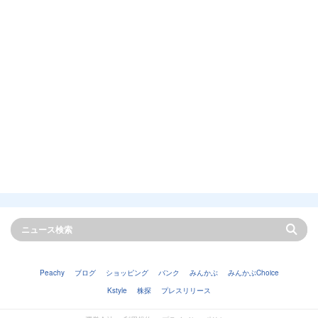
Peachy
ブログ
ショッピング
バンク
みんかぶ
みんかぶChoice
Kstyle
株探
プレスリリース