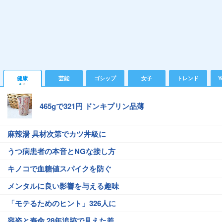
健康
芸能
ゴシップ
女子
トレンド
Y
465gで321円 ドンキプリン品薄
麻辣湯 具材次第でカツ丼級に
うつ病患者の本音とNGな接し方
キノコで血糖値スパイクを防ぐ
メンタルに良い影響を与える趣味
「モテるためのヒント」326人に
容姿と寿命 28年追跡で見えた差