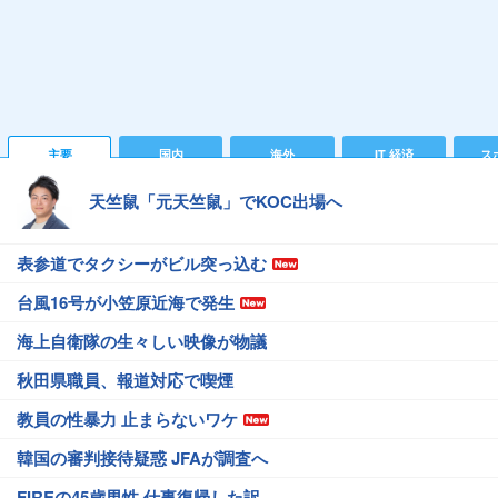
主要
国内
海外
IT 経済
ス
天竺鼠「元天竺鼠」でKOC出場へ
表参道でタクシーがビル突っ込む
台風16号が小笠原近海で発生
海上自衛隊の生々しい映像が物議
秋田県職員、報道対応で喫煙
教員の性暴力 止まらないワケ
韓国の審判接待疑惑 JFAが調査へ
FIREの45歳男性 仕事復帰した訳