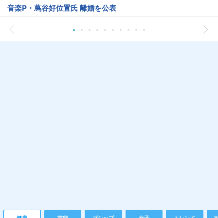
音楽P・蔦谷好位置氏 離婚を公表
健康
芸能
ゴシップ
女子
トレンド
Y