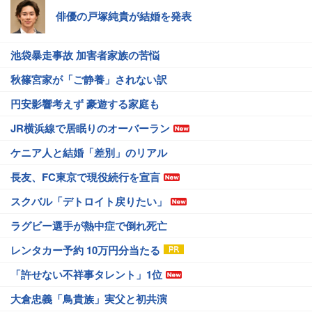
俳優の戸塚純貴が結婚を発表
池袋暴走事故 加害者家族の苦悩
秋篠宮家が「ご静養」されない訳
円安影響考えず 豪遊する家庭も
JR横浜線で居眠りのオーバーラン
ケニア人と結婚「差別」のリアル
長友、FC東京で現役続行を宣言
スクバル「デトロイト戻りたい」
ラグビー選手が熱中症で倒れ死亡
レンタカー予約 10万円分当たる
「許せない不祥事タレント」1位
大倉忠義「鳥貴族」実父と初共演