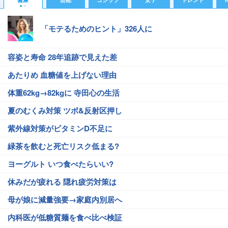
「モテるためのヒント」326人に
容姿と寿命 28年追跡で見えた差
あたりめ 血糖値を上げない理由
体重62kg→82kgに 寺田心の生活
夏のむくみ対策 ツボ&反射区押し
紫外線対策がビタミンD不足に
緑茶を飲むと死亡リスク低まる?
ヨーグルト いつ食べたらいい?
休みだが疲れる 隠れ疲労対策は
母が娘に減量強要→家庭内別居へ
内科医が低糖質麺を食べ比べ検証