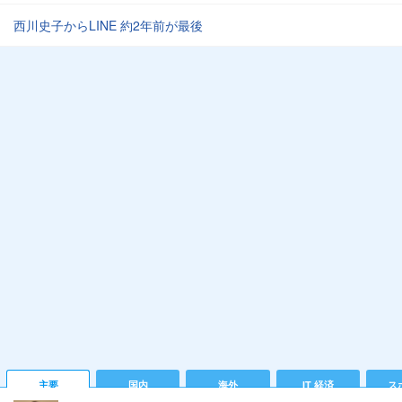
西川史子からLINE 約2年前が最後
主要
国内
海外
IT 経済
ス