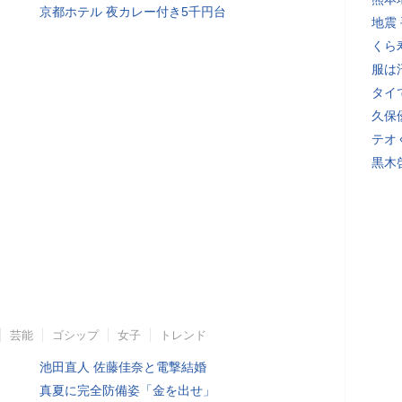
京都ホテル 夜カレー付き5千円台
地震
くら
服は
タイ
久保
テオ
黒木
芸能
ゴシップ
女子
トレンド
池田直人 佐藤佳奈と電撃結婚
真夏に完全防備姿「金を出せ」