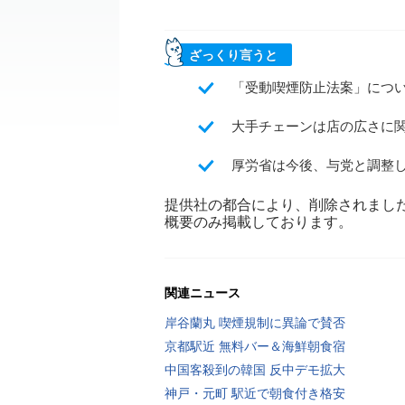
ざっくり言うと
「受動喫煙防止法案」につ
大手チェーンは店の広さに
厚労省は今後、与党と調整し
提供社の都合により、削除されまし
概要のみ掲載しております。
関連ニュース
岸谷蘭丸 喫煙規制に異論で賛否
京都駅近 無料バー＆海鮮朝食宿
中国客殺到の韓国 反中デモ拡大
神戸・元町 駅近で朝食付き格安