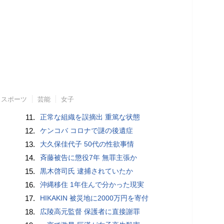
スポーツ
芸能
女子
11.
正常な組織を誤摘出 重篤な状態
12.
ケンコバ コロナで謎の後遺症
13.
大久保佳代子 50代の性欲事情
14.
斉藤被告に懲役7年 無罪主張か
15.
黒木啓司氏 逮捕されていたか
16.
沖縄移住 1年住んで分かった現実
17.
HIKAKIN 被災地に2000万円を寄付
18.
広陵高元監督 保護者に直接謝罪