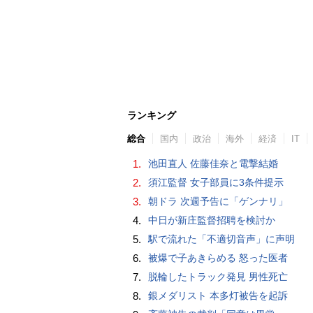
ランキング
総合
国内
政治
海外
経済
IT
1.
池田直人 佐藤佳奈と電撃結婚
2.
須江監督 女子部員に3条件提示
3.
朝ドラ 次週予告に「ゲンナリ」
4.
中日が新庄監督招聘を検討か
5.
駅で流れた「不適切音声」に声明
6.
被爆で子あきらめる 怒った医者
7.
脱輪したトラック発見 男性死亡
8.
銀メダリスト 本多灯被告を起訴