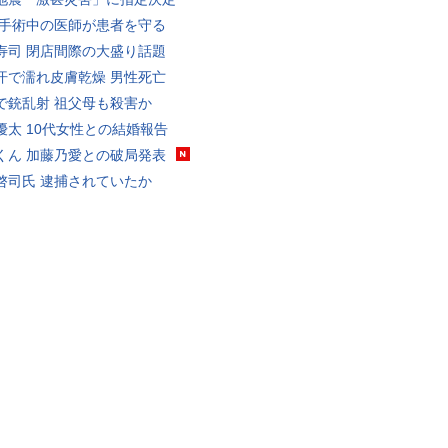
 手術中の医師が患者を守る
寿司 閉店間際の大盛り話題
汗で濡れ皮膚乾燥 男性死亡
で銃乱射 祖父母も殺害か
優太 10代女性との結婚報告
くん 加藤乃愛との破局発表
啓司氏 逮捕されていたか