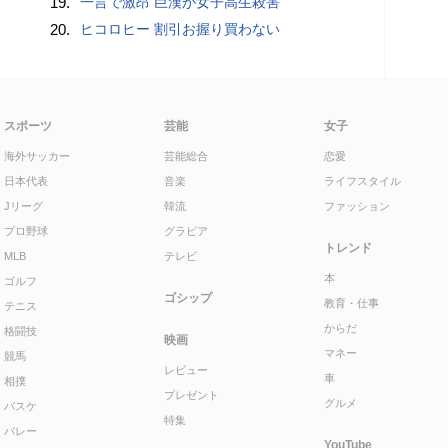
19.
一言で激昂 巨漢が女子高生殺害
20.
ヒコロヒー 割引お握り買わない
スポーツ
芸能
女子
海外サッカー
芸能総合
恋愛
日本代表
音楽
ライフスタイル
Jリーグ
韓流
ファッション
プロ野球
グラビア
トレンド
MLB
テレビ
本
ゴルフ
ゴシップ
教育・仕事
テニス
からだ
格闘技
映画
マネー
競馬
レビュー
車
相撲
プレゼント
グルメ
バスケ
特集
バレー
YouTube