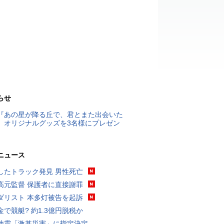
らせ
『あの星が降る丘で、君とまた出会いた
』オリジナルグッズを3名様にプレゼン
ニュース
したトラック発見 男性死亡
高元監督 保護者に直接謝罪
ダリスト 本多灯被告を起訴
金で競艇? 約1.3億円脱税か
地震「激甚災害」に指定決定