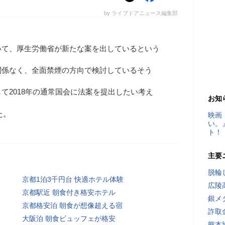
by ライブドアニュース編集部
いて、厚生労働省が新たな案を出しているという
関係なく、全面禁煙の方向で検討しているそう
て2018年の通常国会に法案を提出したい考え
お知
た。
映画
い。
ト！
主要
脱輪
京都1泊3千円台 快適ホテル体験
広陵
京都駅近 朝食付き格安ホテル
銀メ
京都格安泊 朝食が想像超える宿
詐取
大阪泊 朝食ビュッフェが格安
熊本