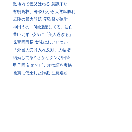
敷地内で義父はねる 意識不明
有明高校、9回2死から大逆転勝利
広陵の暴力問題 元監督が陳謝
神田うの「3回流産してる」告白
豊臣兄弟! 茶々に「美人過ぎる」
保育園園長 女児にわいせつか
「外国人受け入れ反対」大幅増
結婚してる? さかなクンが回答
甲子園 初めてビデオ検証を実施
地震に便乗した詐欺 注意喚起