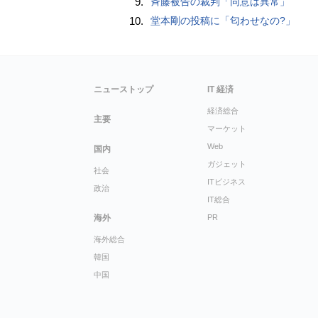
9.
斉藤被告の裁判「同意は異常」
10.
堂本剛の投稿に「匂わせなの?」
ニューストップ
IT 経済
経済総合
主要
マーケット
Web
国内
ガジェット
社会
ITビジネス
政治
IT総合
海外
PR
海外総合
韓国
中国