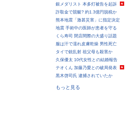
銀メダリスト 本多灯被告を起訴
詐取金で競艇? 約1.3億円脱税か
熊本地震「激甚災害」に指定決定
地震 手術中の医師が患者を守る
くら寿司 閉店間際の大盛り話題
服は汗で濡れ皮膚乾燥 男性死亡
タイで銃乱射 祖父母も殺害か
久保優太 10代女性との結婚報告
テオくん 加藤乃愛との破局発表
黒木啓司氏 逮捕されていたか
もっと見る