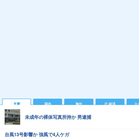
主要
国内
海外
IT 経済
ス
未成年の裸体写真所持か 男逮捕
台風13号影響か 強風で4人ケガ