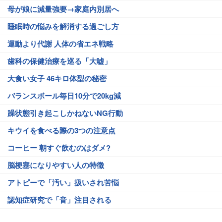
母が娘に減量強要→家庭内別居へ
睡眠時の悩みを解消する過ごし方
運動より代謝 人体の省エネ戦略
歯科の保健治療を巡る「大嘘」
大食い女子 46キロ体型の秘密
バランスボール毎日10分で20kg減
躁状態引き起こしかねないNG行動
キウイを食べる際の3つの注意点
コーヒー 朝すぐ飲むのはダメ?
脳梗塞になりやすい人の特徴
アトピーで「汚い」扱いされ苦悩
認知症研究で「音」注目される