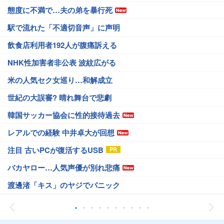
態度に不満で…夫の弟を暴行死
駅で流れた「不適切音声」に声明
飲食店利用者192人が腹痛訴える
NHK性加害者非公表 波紋広がる
米の人気セク女巡り…和解成立
世紀の大誤審? 晴れ舞台で悲劇
韓国サッカー協会に性的接待過去
レアルでの経験 中井卓大が回想
注目 古いPCが復活するUSB
バカヤロー…人気声優が別れ悲痛
渡邊渚「キス」のヤジでパニック