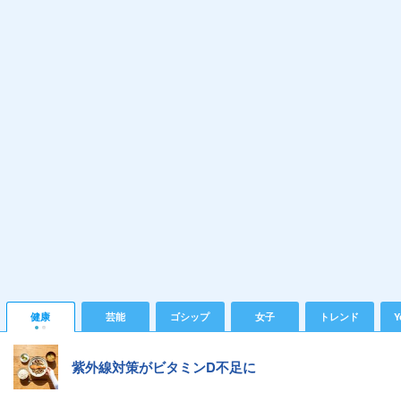
健康
芸能
ゴシップ
女子
トレンド
Y
紫外線対策がビタミンD不足に