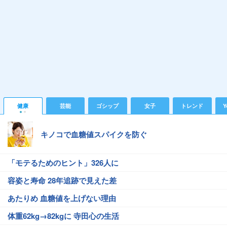
健康
芸能
ゴシップ
女子
トレンド
Y
キノコで血糖値スパイクを防ぐ
「モテるためのヒント」326人に
容姿と寿命 28年追跡で見えた差
あたりめ 血糖値を上げない理由
体重62kg→82kgに 寺田心の生活