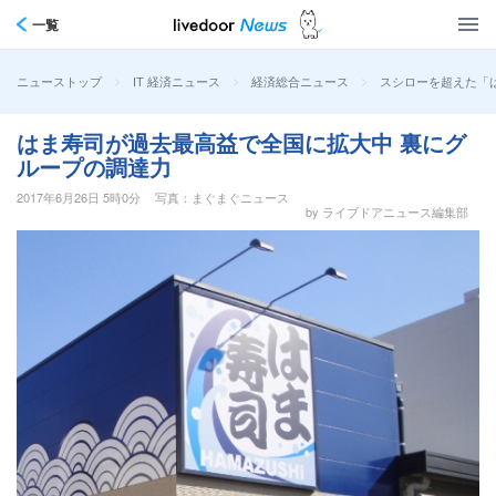
一覧
>
>
>
スシローを超えた「
ニューストップ
IT 経済ニュース
経済総合ニュース
はま寿司が過去最高益で全国に拡大中 裏にグ
ループの調達力
2017年6月26日 5時0分
写真：まぐまぐニュース
by ライブドアニュース編集部