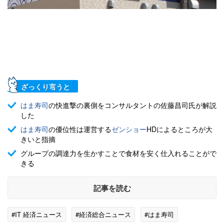
ざっくり言うと
はま寿司
の快進撃の裏側をコンサルタントの佐藤昌司氏が解説
した
はま寿司
の優位性は運営する
ゼンショー
HDによるところが大
きいと指摘
グループの調達力を生かすことで食材を安く仕入れることがで
きる
記事を読む
#IT 経済ニュース
#経済総合ニュース
#はま寿司