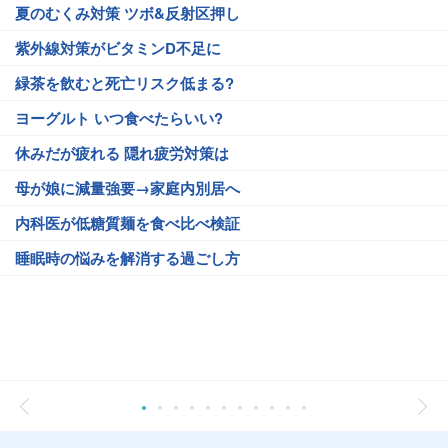
夏のむくみ対策 ツボ&反射区押し
紫外線対策がビタミンD不足に
緑茶を飲むと死亡リスク低まる?
ヨーグルト いつ食べたらいい?
休みだが疲れる 隠れ疲労対策は
母が娘に減量強要→家庭内別居へ
内科医が低糖質麺を食べ比べ検証
睡眠時の悩みを解消する過ごし方