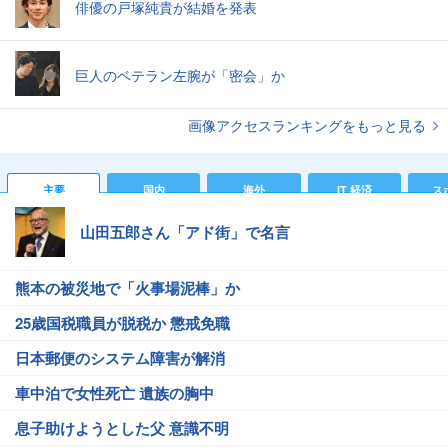
俳優の戸塚純貴が結婚を発表
巨人のベテラン左腕が「密会」か
画像アクセスランキングをもっと見る
主要
国内
海外
IT 経済
ス
山田五郎さん「アド街」で名言
熊本の被災地で「火事場泥棒」か
25歳国税職員が脱税か 懲戒免職
日本郵便のシステム障害が解消
車中泊で女性死亡 遺族の胸中
息子助けようとした父 意識不明