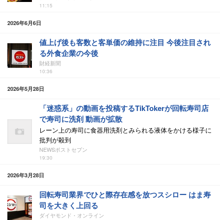
11:15
2026年6月6日
値上げ後も客数と客単価の維持に注目 今後注目され
る外食企業の今後
財経新聞
10:36
2026年5月28日
「迷惑系」の動画を投稿するTikTokerが回転寿司店
で寿司に洗剤 動画が拡散
レーン上の寿司に食器用洗剤とみられる液体をかける様子に
批判が殺到
NEWSポストセブン
19:30
2026年3月28日
回転寿司業界でひと際存在感を放つスシロー はま寿
司を大きく上回る
ダイヤモンド・オンライン