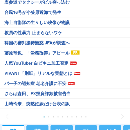
表参道でタクシーがビル突っ込む
台風16号が小笠原近海で発生
海上自衛隊の生々しい映像が物議
教員の性暴力 止まらないワケ
韓国の審判接待疑惑 JFAが調査へ
藤原竜也、「労務改善」アピール
人気YouTuber 白ビキニ加工否定
VIVANT「別班」リアルな実態とは
パー子の認知症 老老介護に不安
さらば森田、FX投資詐欺被害告白
山崎怜奈、突然妊娠だけ公表の訳