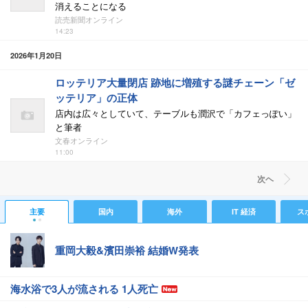
消えることになる
読売新聞オンライン
14:23
2026年1月20日
ロッテリア大量閉店 跡地に増殖する謎チェーン「ゼ
ッテリア」の正体
店内は広々としていて、テーブルも潤沢で「カフェっぽい」
と筆者
文春オンライン
11:00
次ヘ
主要
国内
海外
IT 経済
ス
重岡大毅&濱田崇裕 結婚W発表
海水浴で3人が流される 1人死亡