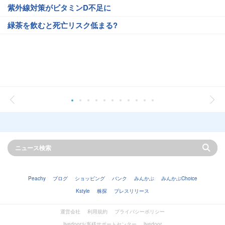
紫外線対策がビタミンD不足に
緑茶を飲むと死亡リスク低まる?
Peachy
ブログ
ショッピング
バンク
みんかぶ
みんかぶChoice
Kstyle
株探
プレスリリース
運営会社
利用規約
プライバシーポリシー
livedoorお客様サポートセンター
livedoor