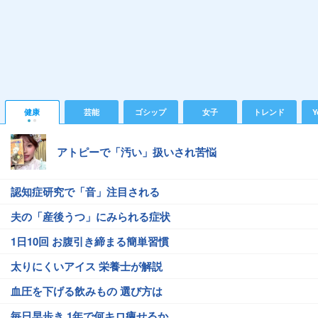
健康
芸能
ゴシップ
女子
トレンド
Y
アトピーで「汚い」扱いされ苦悩
認知症研究で「音」注目される
夫の「産後うつ」にみられる症状
1日10回 お腹引き締まる簡単習慣
太りにくいアイス 栄養士が解説
血圧を下げる飲みもの 選び方は
毎日早歩き 1年で何キロ痩せるか