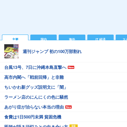
主要
国内
海外
IT 経済
ス
週刊ジャンプ 初の100万部割れ
台風13号、7日に沖縄本島直撃へ
高市内閣へ「戦前回帰」と非難
ちいかわ新グッズ説明文に「闇」
ラーメン店のにんにくの色に騒然
あがり症が治らない本当の理由
食費は1日500円未満 貧困危機
医師が語る汗悩みとの向き合い方