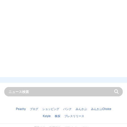
Peachy
ブログ
ショッピング
バンク
みんかぶ
みんかぶChoice
Kstyle
株探
プレスリリース