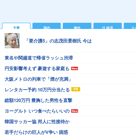
主要
国内
海外
IT 経済
ス
「要介護5」の志茂田景樹氏 今は
東名や関越道で帰省ラッシュ渋滞
円安影響考えず 豪遊する家庭も
大阪メトロの列車で「煙が充満」
レンタカー予約 10万円分当たる
総額120万円 豊胸した男性を直撃
ヨーグルト いつ食べたらいいの
韓国サッカー協 邦人に性接待か
若手だらけの巨人がV争い 困惑