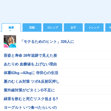
健康
芸能
ゴシップ
女子
トレンド
Y
「モテるためのヒント」326人に
容姿と寿命 28年追跡で見えた差
あたりめ 血糖値を上げない理由
体重62kg→82kgに 寺田心の生活
夏のむくみ対策 ツボ&反射区押し
紫外線対策がビタミンD不足に
緑茶を飲むと死亡リスク低まる?
ヨーグルト いつ食べたらいいの