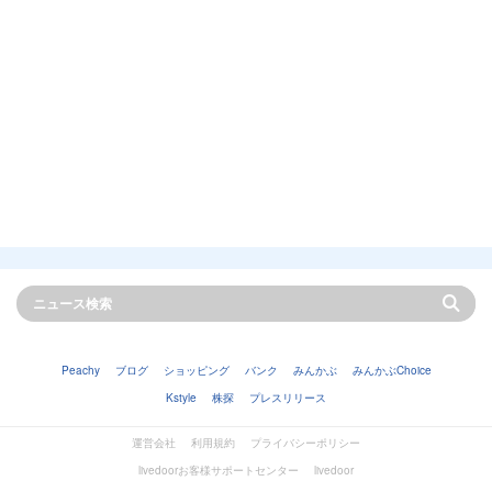
Peachy
ブログ
ショッピング
バンク
みんかぶ
みんかぶChoice
Kstyle
株探
プレスリリース
運営会社
利用規約
プライバシーポリシー
livedoorお客様サポートセンター
livedoor