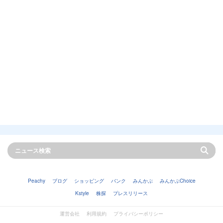
Peachy
ブログ
ショッピング
バンク
みんかぶ
みんかぶChoice
Kstyle
株探
プレスリリース
運営会社
利用規約
プライバシーポリシー