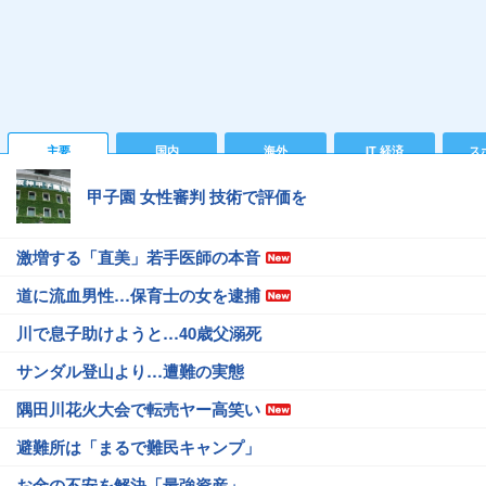
主要
国内
海外
IT 経済
ス
甲子園 女性審判 技術で評価を
激増する「直美」若手医師の本音
道に流血男性…保育士の女を逮捕
川で息子助けようと…40歳父溺死
サンダル登山より…遭難の実態
隅田川花火大会で転売ヤー高笑い
避難所は「まるで難民キャンプ」
お金の不安を解決「最強資産」