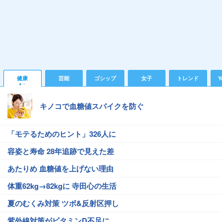
健康
芸能
ゴシップ
女子
トレンド
Y
キノコで血糖値スパイクを防ぐ
「モテるためのヒント」326人に
容姿と寿命 28年追跡で見えた差
あたりめ 血糖値を上げない理由
体重62kg→82kgに 寺田心の生活
夏のむくみ対策 ツボ&反射区押し
紫外線対策がビタミンD不足に