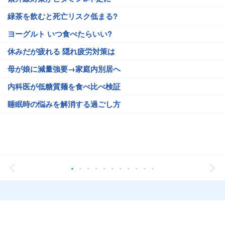
緑茶を飲むと死亡リスク低まる?
ヨーグルト いつ食べたらいい?
休みだが疲れる 隠れ疲労対策は
母が娘に減量強要→家庭内別居へ
内科医が低糖質麺を食べ比べ検証
睡眠時の悩みを解消する過ごし方