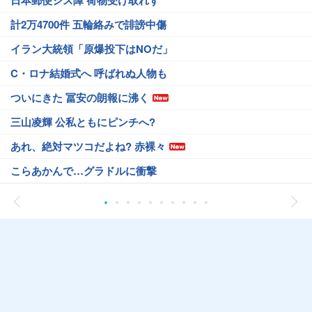
日本郵便シス障 荷物受け取れず
計2万4700件 五輪絡みで誹謗中傷
イラン大統領「原爆投下はNOだ」
C・ロナ結婚式へ 呼ばれぬ人物も
ついにきた 冨安の朗報に沸く
三山凌輝 公私ともにピンチへ?
あれ、絶対マツコだよね? 赤裸々
こらあかんで…グラドルに衝撃