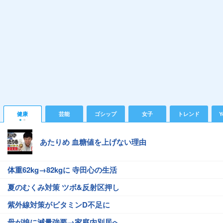
健康
芸能
ゴシップ
女子
トレンド
Y
あたりめ 血糖値を上げない理由
体重62kg→82kgに 寺田心の生活
夏のむくみ対策 ツボ&反射区押し
紫外線対策がビタミンD不足に
母が娘に減量強要→家庭内別居へ