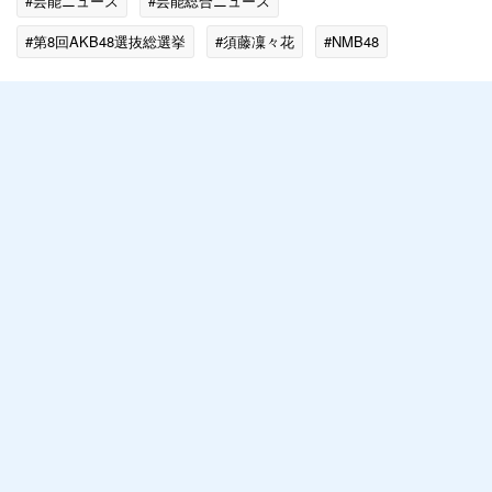
#芸能ニュース
#芸能総合ニュース
#第8回AKB48選抜総選挙
#須藤凜々花
#NMB48
#アイドル
#エンタメ・芸能ニュース