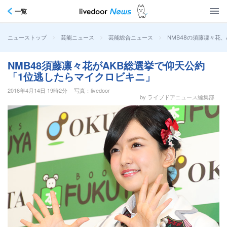
一覧
>
>
>
NMB48の須藤凜々花
ニューストップ
芸能ニュース
芸能総合ニュース
NMB48須藤凛々花がAKB総選挙で仰天公約
「1位逃したらマイクロビキニ」
2016年4月14日 19時2分
写真：livedoor
by ライブドアニュース編集部