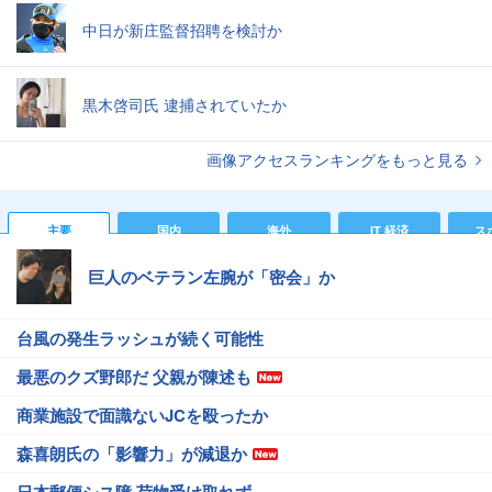
中日が新庄監督招聘を検討か
黒木啓司氏 逮捕されていたか
画像アクセスランキングをもっと見る
主要
国内
海外
IT 経済
ス
巨人のベテラン左腕が「密会」か
台風の発生ラッシュが続く可能性
最悪のクズ野郎だ 父親が陳述も
商業施設で面識ないJCを殴ったか
森喜朗氏の「影響力」が減退か