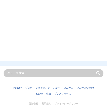
Peachy
ブログ
ショッピング
バンク
みんかぶ
みんかぶChoice
Kstyle
株探
プレスリリース
運営会社
利用規約
プライバシーポリシー