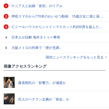
ケニア人と結婚「差別」のリアル
1
押収スマホから770本のわいせつ動画 15歳少女に酒と薬飲ませ性的暴行か 54歳男を再逮捕 「薬もありますよ」とSNSで誘い出し
2
ビニールハウスからシャインマスカット約200房を盗んだ疑い ネットで販売か 無職の男（42）逮捕 岡山県警
3
日本人が誤解 海外タトゥー事情
4
大阪メトロの列車で「煙が充満」
5
国内ニュースランキングをもっと見る
画像アクセスランキング
森喜朗氏の「影響力」が減退か
巨人のベテラン左腕が「密会」か