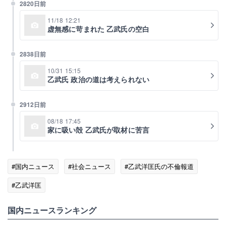
2820日前
11/18 12:21
虚無感に苛まれた 乙武氏の空白
2838日前
10/31 15:15
乙武氏 政治の道は考えられない
2912日前
08/18 17:45
家に吸い殻 乙武氏が取材に苦言
#国内ニュース
#社会ニュース
#乙武洋匡氏の不倫報道
#乙武洋匡
国内ニュースランキング