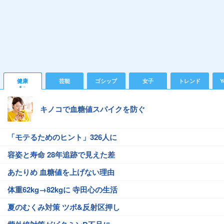
健康
芸能
ゴシップ
女子
トレンド
Y
キノコで血糖値スパイクを防ぐ
「モテるためのヒント」326人に
容姿と寿命 28年追跡で見えた差
あたりめ 血糖値を上げない理由
体重62kg→82kgに 寺田心の生活
夏のむくみ対策 ツボ&反射区押し