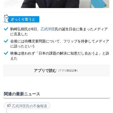
ざっくり言うと
駒崎弘樹氏が6日、
乙武洋匡
氏の誕生日会に集まったメディア
に言及した
会後には待機児童問題について、フリップを持参してメディア
に語ったという
映像は使われず「日本の課題の解決に知恵だし合おうよ」と訴
えた
アプリで読む
（アプリ限定記事）
関連の最新ニュース
乙武洋匡氏の不倫報道