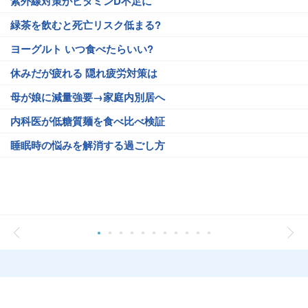
紫外線対策がビタミンD不足に
緑茶を飲むと死亡リスク低まる?
ヨーグルト いつ食べたらいい?
休みだが疲れる 隠れ疲労対策は
母が娘に減量強要→家庭内別居へ
内科医が低糖質麺を食べ比べ検証
睡眠時の悩みを解消する過ごし方