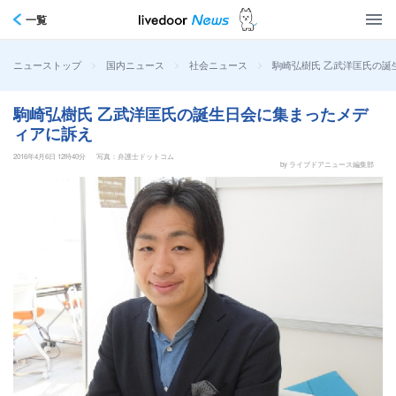
一覧
>
>
>
駒崎弘樹氏 乙武洋匡氏の誕
ニューストップ
国内ニュース
社会ニュース
駒崎弘樹氏 乙武洋匡氏の誕生日会に集まったメデ
ィアに訴え
2016年4月6日 12時40分
写真：弁護士ドットコム
by ライブドアニュース編集部