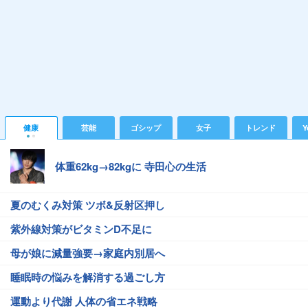
健康
芸能
ゴシップ
女子
トレンド
Y
体重62kg→82kgに 寺田心の生活
夏のむくみ対策 ツボ&反射区押し
紫外線対策がビタミンD不足に
母が娘に減量強要→家庭内別居へ
睡眠時の悩みを解消する過ごし方
運動より代謝 人体の省エネ戦略