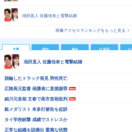
池田直人 佐藤佳奈と電撃結婚
画像アクセスランキングをもっと見る
主要
国内
海外
IT 経済
ス
池田直人 佐藤佳奈と電撃結婚
脱輪したトラック発見 男性死亡
広陵高元監督 保護者に直接謝罪
細川元首相 文春で高市首相批判
銀メダリスト 本多灯被告を起訴
タイ学校銃撃 成績でストレスか
正常な組織を誤摘出 重篤な状態