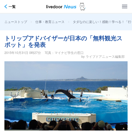
一覧
>
>
タダなのに楽しい！感動！学べる！「行っ
ニューストップ
仕事・教育ニュース
トリップアドバイザーが日本の「無料観光ス
ポット」を発表
2015年10月31日 0時27分
写真：マイナビ学生の窓口
by ライブドアニュース編集部