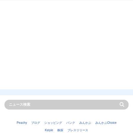
Peachy
ブログ
ショッピング
バンク
みんかぶ
みんかぶChoice
Kstyle
株探
プレスリリース