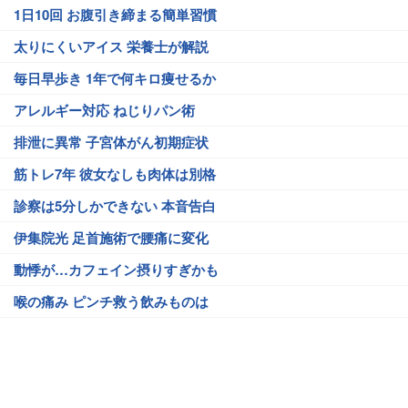
1日10回 お腹引き締まる簡単習慣
太りにくいアイス 栄養士が解説
毎日早歩き 1年で何キロ痩せるか
アレルギー対応 ねじりパン術
排泄に異常 子宮体がん初期症状
筋トレ7年 彼女なしも肉体は別格
診察は5分しかできない 本音告白
伊集院光 足首施術で腰痛に変化
動悸が…カフェイン摂りすぎかも
喉の痛み ピンチ救う飲みものは