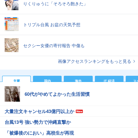
りくりゅうに「そろそろ飽きた」
トリプル台風 お盆の天気予想
セクシー女優の寄付報告 中傷も
画像アクセスランキングをもっと見る
主要
国内
海外
IT 経済
ス
60代がやめてよかった生活習慣
大量注文キャンセル43億円以上か
台風13号 強い勢力で沖縄直撃か
「被爆後のにおい」高校生が再現