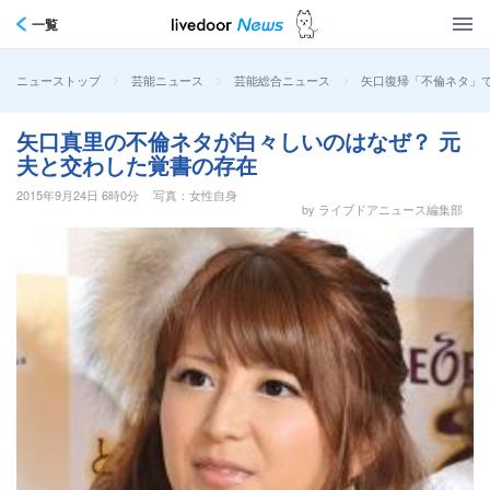
一覧
>
>
>
矢口復帰「不倫ネタ」
ニューストップ
芸能ニュース
芸能総合ニュース
矢口真里の不倫ネタが白々しいのはなぜ？ 元
夫と交わした覚書の存在
2015年9月24日 6時0分
写真：女性自身
by ライブドアニュース編集部