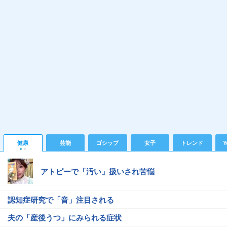
健康
芸能
ゴシップ
女子
トレンド
Y
アトピーで「汚い」扱いされ苦悩
認知症研究で「音」注目される
夫の「産後うつ」にみられる症状