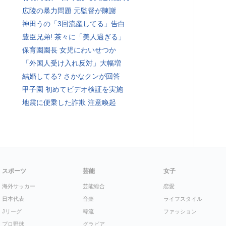
広陵の暴力問題 元監督が陳謝
神田うの「3回流産してる」告白
豊臣兄弟! 茶々に「美人過ぎる」
保育園園長 女児にわいせつか
「外国人受け入れ反対」大幅増
結婚してる? さかなクンが回答
甲子園 初めてビデオ検証を実施
地震に便乗した詐欺 注意喚起
スポーツ
芸能
女子
海外サッカー
芸能総合
恋愛
日本代表
音楽
ライフスタイル
Jリーグ
韓流
ファッション
プロ野球
グラビア