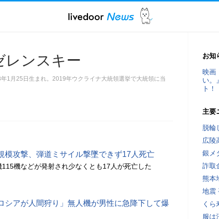
お知
ゼレンスキー
映画
年1月25日生まれ。2019年ウクライナ大統領選挙で大統領に当
い。
ト！
主要
脱輪
広陵
銀メ
規模攻撃、弾道ミサイル撃墜できず17人死亡
詐取
機115機などが発射され少なくとも17人が死亡した
熊本
地震
ロシアが人間狩り」無人機が男性に急降下して爆
くら
服は