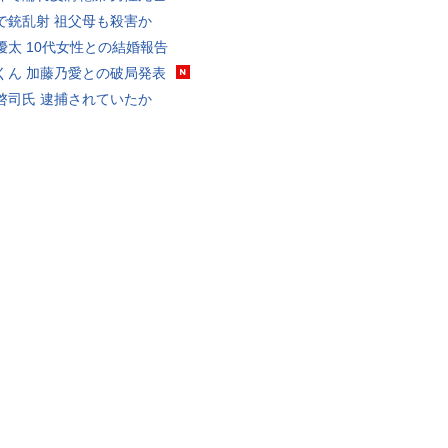
で銃乱射 祖父母も殺害か
優太 10代女性との結婚報告
くん 加藤乃愛との破局発表
啓司氏 逮捕されていたか