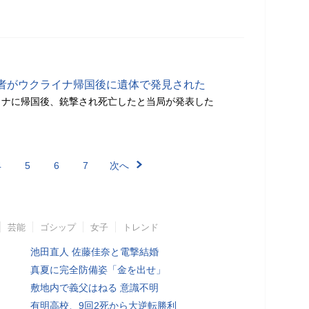
者がウクライナ帰国後に遺体で発見された
イナに帰国後、銃撃され死亡したと当局が発表した
4
5
6
7
次へ
芸能
ゴシップ
女子
トレンド
池田直人 佐藤佳奈と電撃結婚
真夏に完全防備姿「金を出せ」
敷地内で義父はねる 意識不明
有明高校、9回2死から大逆転勝利