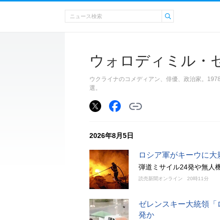
ウォロディミル・
ウクライナのコメディアン、俳優、政治家。1978
選。
2026年8月5日
ロシア軍がキーウに大
弾道ミサイル24発や無人
読売新聞オンライン
20時11分
ゼレンスキー大統領「
発か