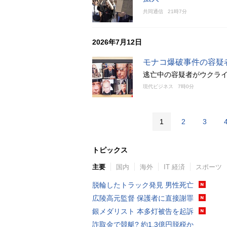
共同通信
21時7分
2026年7月12日
モナコ爆破事件の容疑
逃亡中の容疑者がウクラ
現代ビジネス
7時0分
1
2
3
トピックス
主要
国内
海外
IT 経済
スポーツ
脱輪したトラック発見 男性死亡
広陵高元監督 保護者に直接謝罪
銀メダリスト 本多灯被告を起訴
詐取金で競艇? 約1.3億円脱税か