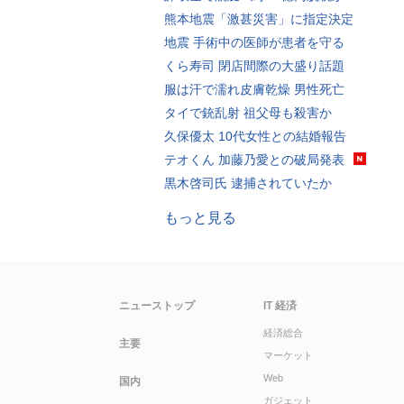
熊本地震「激甚災害」に指定決定
地震 手術中の医師が患者を守る
くら寿司 閉店間際の大盛り話題
服は汗で濡れ皮膚乾燥 男性死亡
タイで銃乱射 祖父母も殺害か
久保優太 10代女性との結婚報告
テオくん 加藤乃愛との破局発表
黒木啓司氏 逮捕されていたか
もっと見る
ニューストップ
IT 経済
経済総合
主要
マーケット
Web
国内
ガジェット