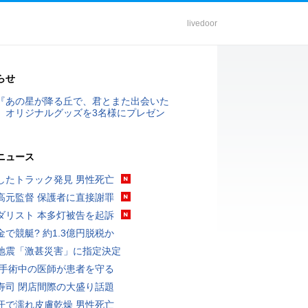
livedoor
らせ
『あの星が降る丘で、君とまた出会いた
』オリジナルグッズを3名様にプレゼン
ニュース
したトラック発見 男性死亡
高元監督 保護者に直接謝罪
ダリスト 本多灯被告を起訴
金で競艇? 約1.3億円脱税か
地震「激甚災害」に指定決定
 手術中の医師が患者を守る
寿司 閉店間際の大盛り話題
汗で濡れ皮膚乾燥 男性死亡