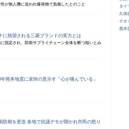
男性が無人機に追われ爆発物で負傷したとのこと
タイ
久保
テオ
黒木
ナに熱望される三菱ブランドの実力とは
的に指定され、防衛サプライチェーン全体を断つ狙いとみ
8年熊本地震に哀悼の意示す「心が痛んでいる」
国防相を更迭 各地で抗議デモが開かれ市民の怒り