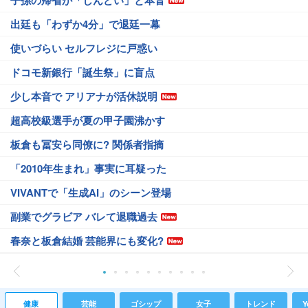
子孫の帰省が「しんどい」と本音
出廷も「わずか4分」で退廷一幕
使いづらい セルフレジに戸惑い
ドコモ新銀行「誕生祭」に盲点
少し本音で アリアナが活休説明
超高校級選手が夏の甲子園沸かす
板倉も冨安ら同僚に? 関係者指摘
「2010年生まれ」事実に耳疑った
VIVANTで「生成AI」のシーン登場
副業でグラビア バレて退職過去
春奈と板倉結婚 芸能界にも変化?
健康
芸能
ゴシップ
女子
トレンド
Y