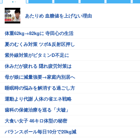
あたりめ 血糖値を上げない理由
体重62kg→82kgに 寺田心の生活
夏のむくみ対策 ツボ&反射区押し
紫外線対策がビタミンD不足に
休みだが疲れる 隠れ疲労対策は
母が娘に減量強要→家庭内別居へ
睡眠時の悩みを解消する過ごし方
運動より代謝 人体の省エネ戦略
歯科の保健治療を巡る「大嘘」
大食い女子 46キロ体型の秘密
バランスボール毎日10分で20kg減