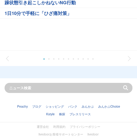
躁状態引き起こしかねないNG行動
1日10分で手軽に「ひざ痛対策」
Peachy
ブログ
ショッピング
バンク
みんかぶ
みんかぶChoice
Kstyle
株探
プレスリリース
運営会社
利用規約
プライバシーポリシー
livedoorお客様サポートセンター
livedoor