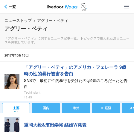
一覧
ニューストップ
>
アグリー・ベティ
アグリー・ベティ
『アグリー・ベティ』に関するニュース記事一覧。トピックスで扱われた注目ニュー
スを掲載しています。
2017年10月18日
「アグリー・ベティ」のアメリカ・フェレーラ 9歳
時の性的暴行被害を告白
SNSで、最初に性的暴行を受けたのは9歳のころだったと告
白
Techinsight
13:45
主要
国内
海外
IT 経済
ス
重岡大毅&濱田崇裕 結婚W発表