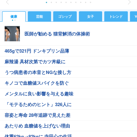
健康
芸能
ゴシップ
女子
トレンド
Y
医師が勧める 猫背解消の体操術
465gで321円 ドンキプリン品薄
麻辣湯 具材次第でカツ丼級に
うつ病患者の本音とNGな接し方
キノコで血糖値スパイクを防ぐ
メンタルに良い影響を与える趣味
「モテるためのヒント」326人に
容姿と寿命 28年追跡で見えた差
あたりめ 血糖値を上げない理由
体重62kg→82kgに 寺田心の生活