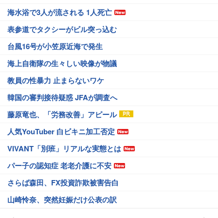
海水浴で3人が流される 1人死亡
表参道でタクシーがビル突っ込む
台風16号が小笠原近海で発生
海上自衛隊の生々しい映像が物議
教員の性暴力 止まらないワケ
韓国の審判接待疑惑 JFAが調査へ
藤原竜也、「労務改善」アピール
人気YouTuber 白ビキニ加工否定
VIVANT「別班」リアルな実態とは
パー子の認知症 老老介護に不安
さらば森田、FX投資詐欺被害告白
山崎怜奈、突然妊娠だけ公表の訳