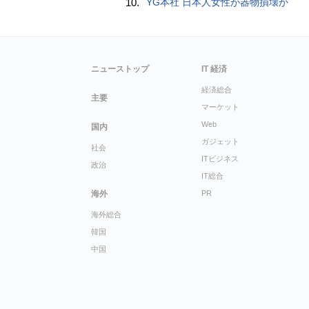
10.
YG本社 日本人女性が器物損壊か
ニューストップ
IT 経済
経済総合
主要
マーケット
Web
国内
ガジェット
社会
ITビジネス
政治
IT総合
海外
PR
海外総合
韓国
中国