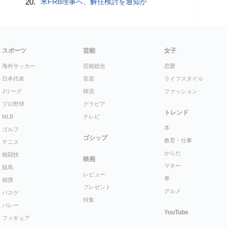
20.
米FRB理事へ、解任検討を通知か
スポーツ
芸能
女子
海外サッカー
芸能総合
恋愛
日本代表
音楽
ライフスタイル
Jリーグ
韓流
ファッション
プロ野球
グラビア
トレンド
MLB
テレビ
本
ゴルフ
ゴシップ
教育・仕事
テニス
からだ
格闘技
映画
マネー
競馬
レビュー
車
相撲
プレゼント
グルメ
バスケ
特集
バレー
YouTube
フィギュア