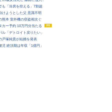
でも「冷房を控える」7割超
助けようとした父 意識不明
の熊本 室外機の窃盗相次ぐ
タカー予約 10万円分当たる
バル「デトロイト戻りたい」
の戸塚純貴が結婚を発表
健児 絶頂期は年収「1億円」