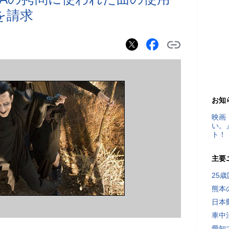
ルを請求
お知
映画
い。
ト！
主要
25
熊本
日本
車中
愛知