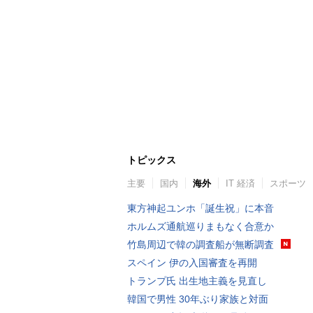
トピックス
主要
国内
海外
IT 経済
スポーツ
東方神起ユンホ「誕生祝」に本音
ホルムズ通航巡りまもなく合意か
竹島周辺で韓の調査船が無断調査
スペイン 伊の入国審査を再開
トランプ氏 出生地主義を見直し
韓国で男性 30年ぶり家族と対面