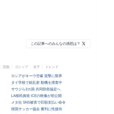
この記事へのみんなの感想は？
芸能
ゴシップ
女子
トレンド
ロシアがキーウ空爆 迎撃に限界
タイ学校で銃乱射 動機を捜査中
サウジら3カ国 共同防衛協定へ
LA移民摘発 ICEの映像が初公開
メタ社 SNS被害で巨額支払い命令
韓国サッカー協会 審判に性接待