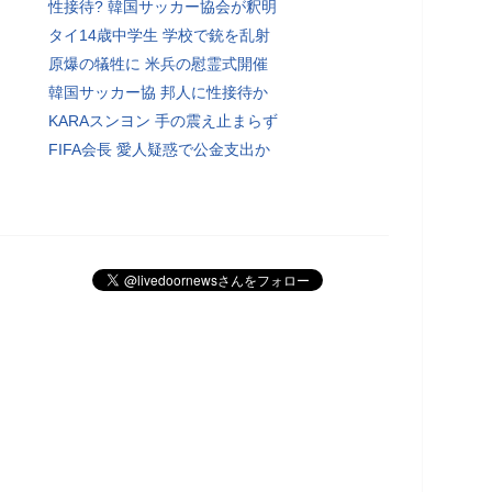
性接待? 韓国サッカー協会が釈明
タイ14歳中学生 学校で銃を乱射
原爆の犠牲に 米兵の慰霊式開催
韓国サッカー協 邦人に性接待か
KARAスンヨン 手の震え止まらず
FIFA会長 愛人疑惑で公金支出か