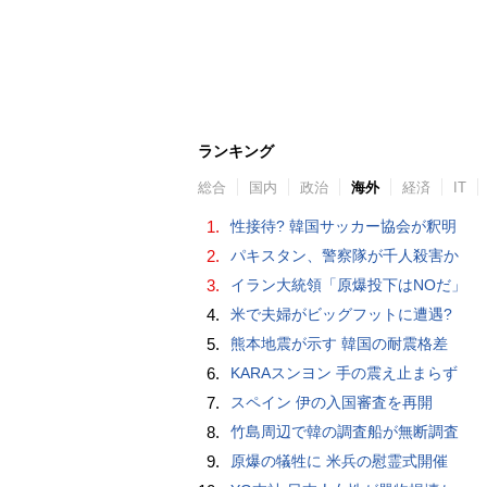
ランキング
総合
国内
政治
海外
経済
IT
1.
性接待? 韓国サッカー協会が釈明
2.
パキスタン、警察隊が千人殺害か
3.
イラン大統領「原爆投下はNOだ」
4.
米で夫婦がビッグフットに遭遇?
5.
熊本地震が示す 韓国の耐震格差
6.
KARAスンヨン 手の震え止まらず
7.
スペイン 伊の入国審査を再開
8.
竹島周辺で韓の調査船が無断調査
9.
原爆の犠牲に 米兵の慰霊式開催