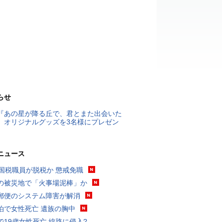
らせ
『あの星が降る丘で、君とまた出会いた
』オリジナルグッズを3名様にプレゼン
ニュース
歳国税職員が脱税か 懲戒免職
の被災地で「火事場泥棒」か
郵便のシステム障害が解消
泊で女性死亡 遺族の胸中
で19歳女性死亡 線路に侵入?