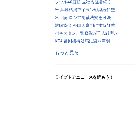
ソウル40度超 立秋も猛暑続く
米 兵器枯渇でイラン戦継続に壁
米上院 ロシア制裁法案を可決
韓国協会 外国人審判に接待疑惑
パキスタン、警察隊が千人殺害か
KFA 審判接待疑惑に謝罪声明
もっと見る
ライブドアニュースを読もう！