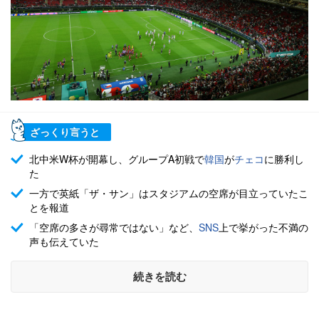
ざっくり言うと
北中米W杯が開幕し、グループA初戦で
韓国
が
チェコ
に勝利し
た
一方で英紙「ザ・サン」はスタジアムの空席が目立っていたこ
とを報道
「空席の多さが尋常ではない」など、
SNS
上で挙がった不満の
声も伝えていた
続きを読む