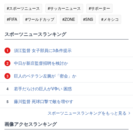
#スポーツニュース
#サッカーニュース
#サポーター
#FIFA
#ワールドカップ
#ZONE
#SNS
#メキシコ
#チェコ
#韓国
スポーツニュースランキング
須江監督 女子部員に3条件提示
1
中日が新庄監督招聘を検討か
2
巨人のベテラン左腕が「密会」か
3
若手だらけの巨人がV争い 困惑
4
藤川監督 死球口撃で敵を増やす
5
スポーツニュースランキングをもっと見る
画像アクセスランキング