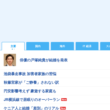
主要
国内
海外
IT 経済
ス
俳優の戸塚純貴が結婚を発表
池袋暴走事故 加害者家族の苦悩
秋篠宮家が「ご静養」されない訳
円安影響考えず 豪遊する家庭も
JR横浜線で居眠りのオーバーラン
ケニア人と結婚「差別」のリアル