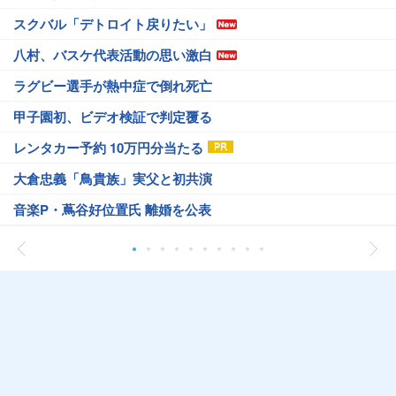
スクバル「デトロイト戻りたい」
八村、バスケ代表活動の思い激白
ラグビー選手が熱中症で倒れ死亡
甲子園初、ビデオ検証で判定覆る
レンタカー予約 10万円分当たる
大倉忠義「鳥貴族」実父と初共演
音楽P・蔦谷好位置氏 離婚を公表