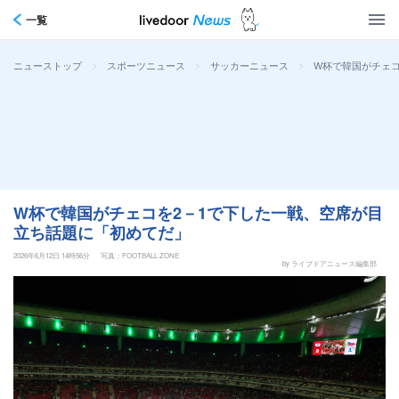
一覧
>
>
>
W杯で韓国がチェ
ニューストップ
スポーツニュース
サッカーニュース
W杯で韓国がチェコを2－1で下した一戦、空席が目
立ち話題に「初めてだ」
2026年6月12日 14時56分
写真：FOOTBALL ZONE
by ライブドアニュース編集部