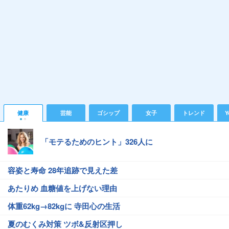
健康
芸能
ゴシップ
女子
トレンド
Y
「モテるためのヒント」326人に
容姿と寿命 28年追跡で見えた差
あたりめ 血糖値を上げない理由
体重62kg→82kgに 寺田心の生活
夏のむくみ対策 ツボ&反射区押し