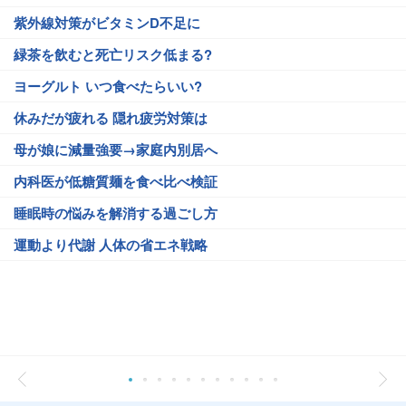
紫外線対策がビタミンD不足に
緑茶を飲むと死亡リスク低まる?
ヨーグルト いつ食べたらいい?
休みだが疲れる 隠れ疲労対策は
母が娘に減量強要→家庭内別居へ
内科医が低糖質麺を食べ比べ検証
睡眠時の悩みを解消する過ごし方
運動より代謝 人体の省エネ戦略