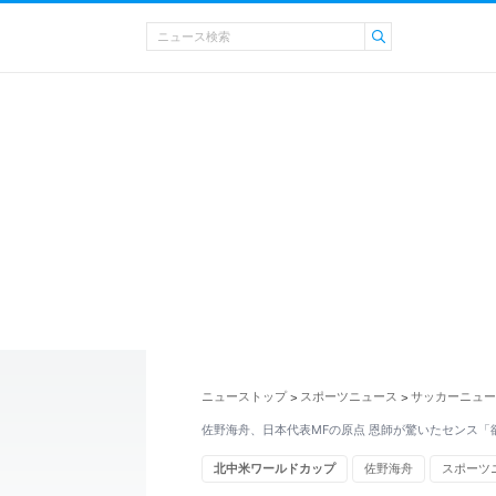
ニューストップ
スポーツニュース
サッカーニュー
>
>
佐野海舟、日本代表MFの原点 恩師が驚いたセンス「
北中米ワールドカップ
佐野海舟
スポーツ