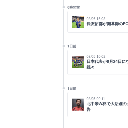
0時間前
08/06 15:03
長友佑都が開幕節のF
1日前
08/05 10:02
日本代表が9月24日
続々
1日前
08/05 09:11
北中米W杯で大活躍の
告