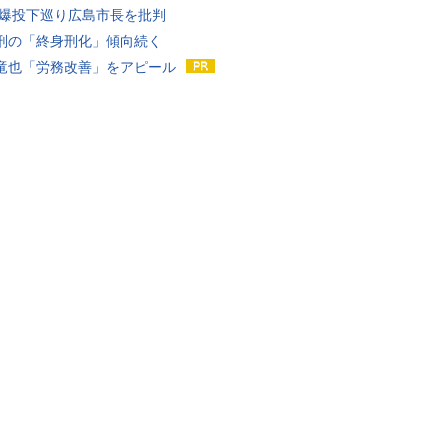
原爆投下巡り広島市長を批判
刑の「終身刑化」傾向続く
竜也「労務改善」をアピール