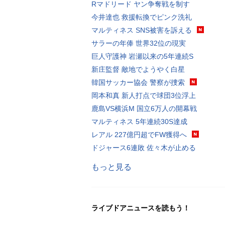
Rマドリード ヤン争奪戦を制す
今井達也 救援転換でピンク洗礼
マルティネス SNS被害を訴える
サラーの年俸 世界32位の現実
巨人守護神 岩瀬以来の5年連続S
新庄監督 敵地でようやく白星
韓国サッカー協会 警察が捜索
岡本和真 新人打点で球団3位浮上
鹿島VS横浜M 国立6万人の開幕戦
マルティネス 5年連続30S達成
レアル 227億円超でFW獲得へ
ドジャース6連敗 佐々木が止める
もっと見る
ライブドアニュースを読もう！