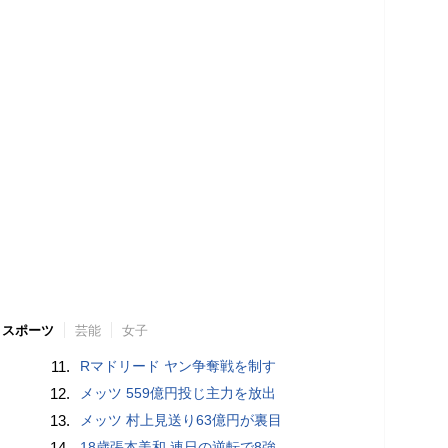
スポーツ
芸能
女子
11.
Rマドリード ヤン争奪戦を制す
12.
メッツ 559億円投じ主力を放出
13.
メッツ 村上見送り63億円が裏目
14.
18歳張本美和 連日の逆転で8強