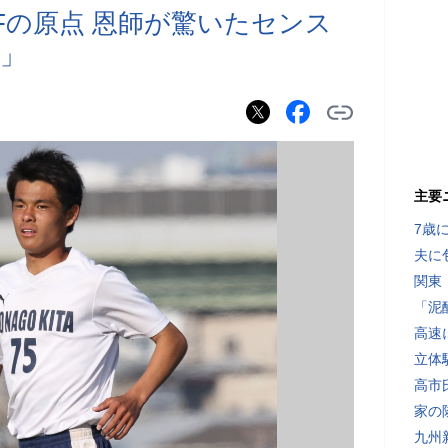
Fの原点 恩師が驚いたセンス
」
主要
7歳
夫に
関東
「泥
高速
立体
高市
家の
九州