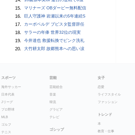
15.
マリナーズ OBダービー無料配信
16.
巨人守護神 岩瀬以来の5年連続S
17.
カーボベルデ ブビスタ監督辞任
18.
サラーの年俸 世界32位の現実
19.
今井達也 救援転換でピンク洗礼
20.
大竹耕太郎 故郷熊本への思い涙
スポーツ
芸能
女子
海外サッカー
芸能総合
恋愛
日本代表
音楽
ライフスタイル
Jリーグ
韓流
ファッション
プロ野球
グラビア
トレンド
MLB
テレビ
本
ゴルフ
ゴシップ
教育・仕事
テニス