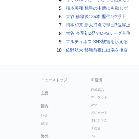
5.
張本美和 相手の中断にも動じず
6.
大谷 移籍後135本 歴代4位浮上
7.
岡本和真 新人打点で球団3位浮上
8.
大谷 今季初2発でOPSリーグ首位
9.
マルティネス SNS被害を訴える
10.
佐野航大 移籍前夜に出場を拒否
ニューストップ
IT 経済
経済総合
主要
マーケット
Web
国内
ガジェット
社会
ITビジネス
政治
IT総合
海外
PR