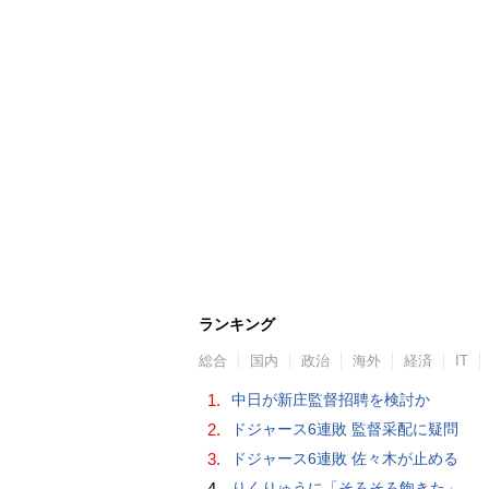
ランキング
総合
国内
政治
海外
経済
IT
1.
中日が新庄監督招聘を検討か
2.
ドジャース6連敗 監督采配に疑問
3.
ドジャース6連敗 佐々木が止める
4.
りくりゅうに「そろそろ飽きた」