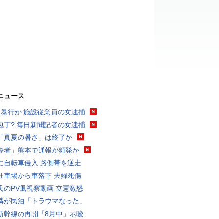
ニュース
に暴行か 施設従業員の女逮捕
包丁? 毎日新聞記者の女逮捕
「真夏の暑さ」は終了か
酔者」熊本で通報が頻発か
に自転車侵入 路側帯を逆走
駐車場から車落下 夫婦死傷
氏のPV風視察動画 立憲激怒
隣が民泊「トラウマなった」
新幹線の再開「8月中」示唆