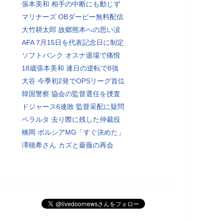
張本美和 相手の中断にも動じず
マリナーズ OBダービー無料配信
大竹耕太郎 故郷熊本への思い涙
AFA 7月15日を代表記念日に制定
ソフトバンク オスナ退場で痛恨
18歳張本美和 連日の逆転で8強
大谷 今季初2発でOPSリーグ首位
韓国警察 協会の監督選任を捜査
ドジャース6連敗 監督采配に疑問
ペラルタ 去り際に残した仲裁役
橋岡 ボルシアMG「すぐ決めた」
澤穂希さん カズと薔薇の再会