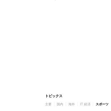
トピックス
主要
国内
海外
IT 経済
スポーツ