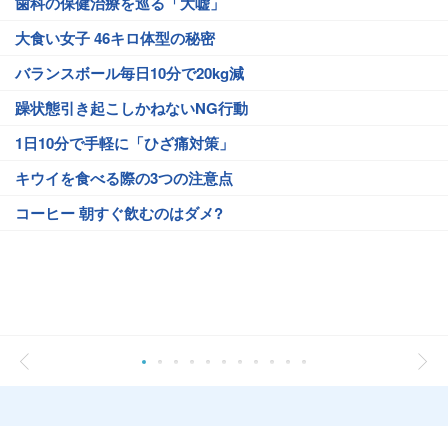
歯科の保健治療を巡る「大嘘」
大食い女子 46キロ体型の秘密
バランスボール毎日10分で20kg減
躁状態引き起こしかねないNG行動
1日10分で手軽に「ひざ痛対策」
キウイを食べる際の3つの注意点
コーヒー 朝すぐ飲むのはダメ?