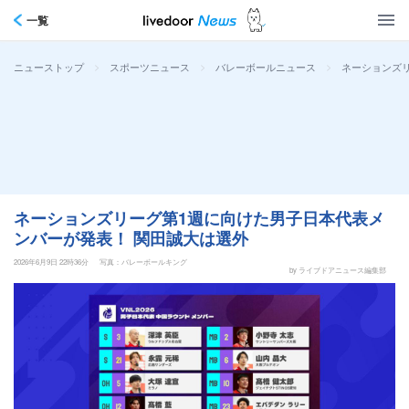
一覧
>
>
>
ネーションズ
ニューストップ
スポーツニュース
バレーボールニュース
ネーションズリーグ第1週に向けた男子日本代表メ
ンバーが発表！ 関田誠大は選外
2026年6月9日 22時36分
写真：バレーボールキング
by ライブドアニュース編集部