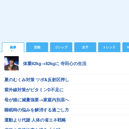
健康
芸能
ゴシップ
女子
トレンド
Y
体重62kg→82kgに 寺田心の生活
夏のむくみ対策 ツボ&反射区押し
紫外線対策がビタミンD不足に
母が娘に減量強要→家庭内別居へ
睡眠時の悩みを解消する過ごし方
運動より代謝 人体の省エネ戦略