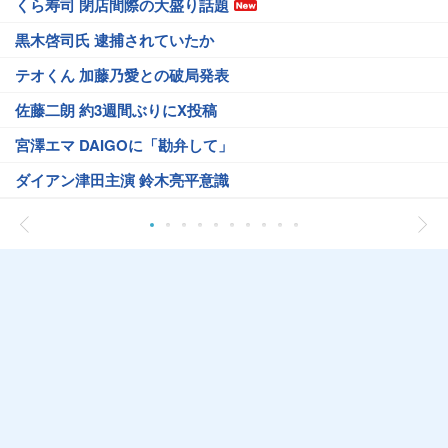
くら寿司 閉店間際の大盛り話題
黒木啓司氏 逮捕されていたか
テオくん 加藤乃愛との破局発表
佐藤二朗 約3週間ぶりにX投稿
宮澤エマ DAIGOに「勘弁して」
ダイアン津田主演 鈴木亮平意識