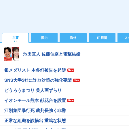
主要
国内
海外
IT 経済
ス
池田直人 佐藤佳奈と電撃結婚
銀メダリスト 本多灯被告を起訴
SNS大手5社に詐欺対策の強化要請
どうろうまつり 美人画ずらり
イオンモール熊本 献花台を設置
江別集団暴行死 裁判長強く非難
正常な組織を誤摘出 重篤な状態