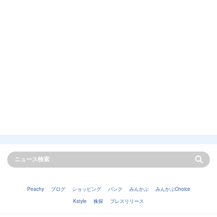
Peachy
ブログ
ショッピング
バンク
みんかぶ
みんかぶChoice
Kstyle
株探
プレスリリース