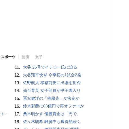
スポーツ
芸能
女子
11.
大谷 25号でイチロー氏に迫る
12.
大谷翔平快挙 今季初の1試合2発
13.
佐野航大 移籍前夜に出場を拒否
14.
仙台育英 女子部員が甲子園入り
15.
冨安健洋の「移籍先」が決定か
16.
鈴木彩艶に63億円で再オファーか
”時代
17.
桑木明かす 優勝賞金は「円で」
18.
佐々木朗希 離脱中も獲得熱続く