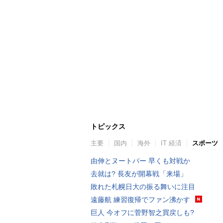
トピックス
主要
国内
海外
IT 経済
スポーツ
由伸とヌートバー 早くも対戦か
去就は? 長友が開幕戦「来場」
敗れた札幌日大の振る舞いに注目
遠藤航 練習復帰でファン沸かす
巨人 今オフに菅野智之買戻しも?