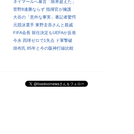
ネイマールへ暴言「限界超えた」
菅野8連勝ならず 指揮官が擁護
大谷の「意外な事実」番記者驚愕
元競泳選手 東野圭吾さんと親戚
FIFA会長 留任決定もUEFAが反発
今永 四球ゼロで1失点 ド軍撃破
掛布氏 85年と今の阪神打線比較