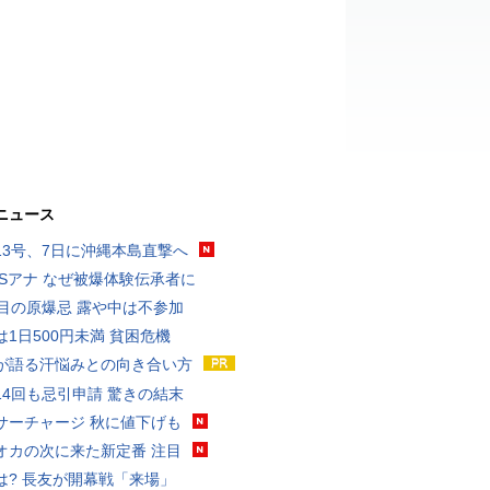
ニュース
13号、7日に沖縄本島直撃へ
BSアナ なぜ被爆体験伝承者に
回目の原爆忌 露や中は不参加
は1日500円未満 貧困危機
が語る汗悩みとの向き合い方
14回も忌引申請 驚きの結末
サーチャージ 秋に値下げも
オカの次に来た新定番 注目
は? 長友が開幕戦「来場」