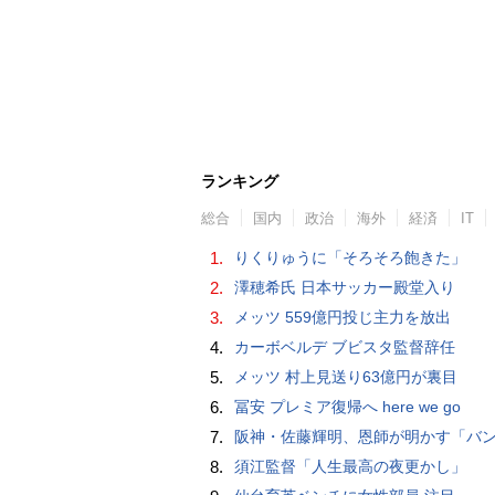
ランキング
総合
国内
政治
海外
経済
IT
1.
りくりゅうに「そろそろ飽きた」
2.
澤穂希氏 日本サッカー殿堂入り
3.
メッツ 559億円投じ主力を放出
4.
カーボベルデ ブビスタ監督辞任
5.
メッツ 村上見送り63億円が裏目
6.
冨安 プレミア復帰へ here we go
7.
阪神・佐藤輝明、恩師が明かす「バント拒否でホームラン」の“やんちゃ坊主
8.
須江監督「人生最高の夜更かし」