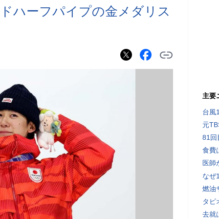
ードハーフパイプの金メダリス
主要
台風
元T
81
食費
医師
なぜ
燃油
タピ
去就