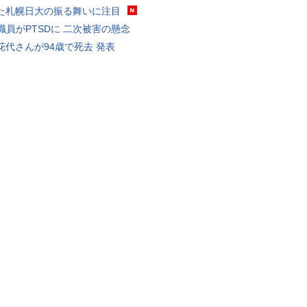
た札幌日大の振る舞いに注目
K職員がPTSDに 二次被害の懸念
花代さんが94歳で死去 発表