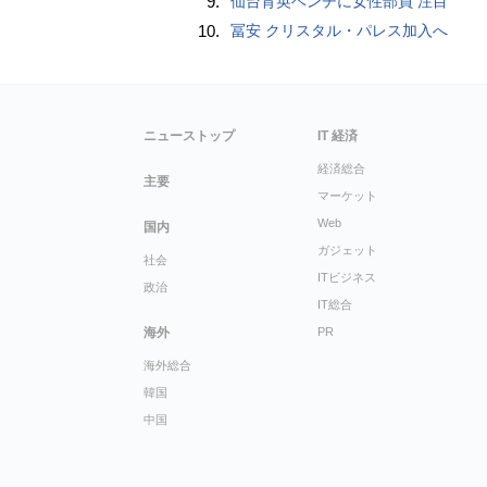
9.
仙台育英ベンチに女性部員 注目
10.
冨安 クリスタル・パレス加入へ
ニューストップ
IT 経済
経済総合
主要
マーケット
Web
国内
ガジェット
社会
ITビジネス
政治
IT総合
海外
PR
海外総合
韓国
中国