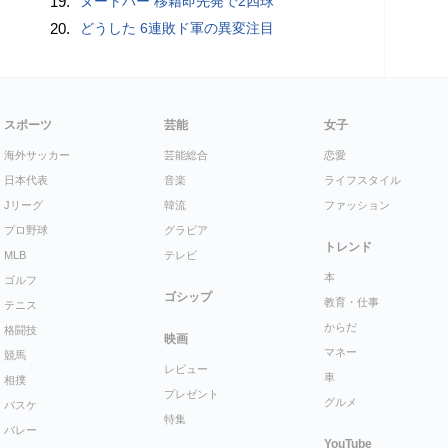
19.
ヌートバー 移籍即先発で2四球
20.
どうした 6連敗ド軍の異変注目
スポーツ
芸能
女子
海外サッカー
芸能総合
恋愛
日本代表
音楽
ライフスタイル
Jリーグ
韓流
ファッション
プロ野球
グラビア
トレンド
MLB
テレビ
本
ゴルフ
ゴシップ
教育・仕事
テニス
からだ
格闘技
映画
マネー
競馬
レビュー
車
相撲
プレゼント
グルメ
バスケ
特集
バレー
YouTube