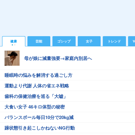
健康
芸能
ゴシップ
女子
トレンド
Y
母が娘に減量強要→家庭内別居へ
睡眠時の悩みを解消する過ごし方
運動より代謝 人体の省エネ戦略
歯科の保健治療を巡る「大嘘」
大食い女子 46キロ体型の秘密
バランスボール毎日10分で20kg減
躁状態引き起こしかねないNG行動