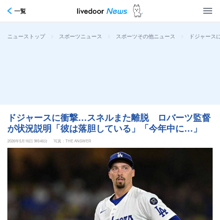
一覧
>
>
>
ドジャース
ニューストップ
スポーツニュース
スポーツその他ニュース
ドジャースに衝撃…スネルまた離脱 ロバーツ監督
が状況説明「彼は落胆している」「今年中に…」
2026年5月16日 9時46分
写真：THE ANSWER