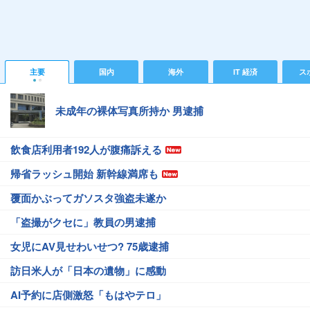
主要
国内
海外
IT 経済
ス
未成年の裸体写真所持か 男逮捕
飲食店利用者192人が腹痛訴える
帰省ラッシュ開始 新幹線満席も
覆面かぶってガソスタ強盗未遂か
「盗撮がクセに」教員の男逮捕
女児にAV見せわいせつ? 75歳逮捕
訪日米人が「日本の遺物」に感動
AI予約に店側激怒「もはやテロ」