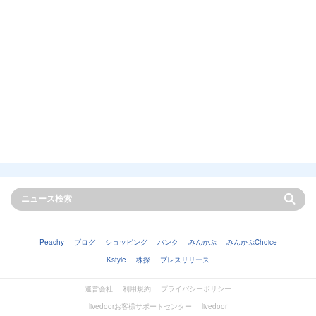
Peachy
ブログ
ショッピング
バンク
みんかぶ
みんかぶChoice
Kstyle
株探
プレスリリース
運営会社
利用規約
プライバシーポリシー
livedoorお客様サポートセンター
livedoor