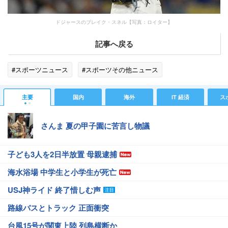
ドジャースのブレイク・スネル【写真：ロイター】
記事へ戻る
#スポーツニュース
#スポーツその他ニュース
主要
国内
海外
IT 経済
ス
さんま 夏の甲子園に苦言し物議
子ども3人を2日半放置 母親逮捕
海水浴場 中学生と小学生が死亡
USJ神ライド 終了惜しむ声
路線バスとトラック 正面衝突
台風15号が関東上陸 列島横断か