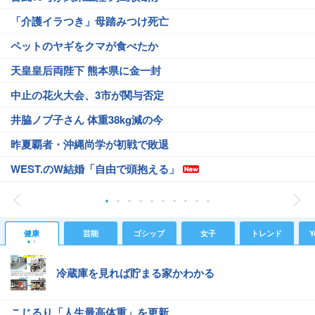
「介護イラつき」母踏みつけ死亡
ペットのヤギをクマが食べたか
天皇皇后両陛下 熊本県に金一封
中止の花火大会、3市が関与否定
井脇ノブ子さん 体重38kg減の今
昨夏覇者・沖縄尚学が初戦で敗退
WEST.のW結婚「自由で頭抱える」
健康
芸能
ゴシップ
女子
トレンド
Y
冷蔵庫を見れば貯まる家かわかる
こじるり「人生最高体重」を更新