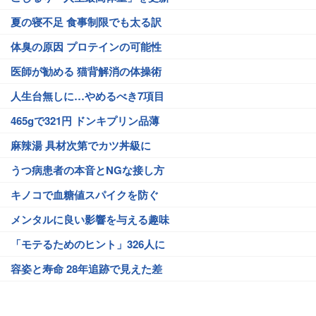
夏の寝不足 食事制限でも太る訳
体臭の原因 プロテインの可能性
医師が勧める 猫背解消の体操術
人生台無しに…やめるべき7項目
465gで321円 ドンキプリン品薄
麻辣湯 具材次第でカツ丼級に
うつ病患者の本音とNGな接し方
キノコで血糖値スパイクを防ぐ
メンタルに良い影響を与える趣味
「モテるためのヒント」326人に
容姿と寿命 28年追跡で見えた差