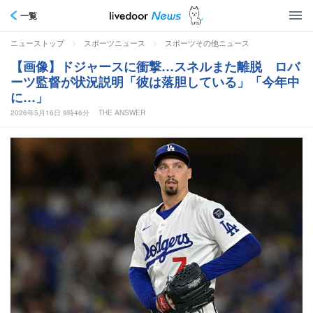
一覧
>
>
ニューストップ
スポーツニュース
スポーツその他ニュース
【画像】ドジャースに衝撃…スネルまた離脱 ロバ
ーツ監督が状況説明「彼は落胆している」「今年中
に…」
2026年5月16日 9時46分
THE ANSWER