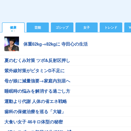
健康
芸能
ゴシップ
女子
トレンド
Y
体重62kg→82kgに 寺田心の生活
夏のむくみ対策 ツボ&反射区押し
紫外線対策がビタミンD不足に
母が娘に減量強要→家庭内別居へ
睡眠時の悩みを解消する過ごし方
運動より代謝 人体の省エネ戦略
歯科の保健治療を巡る「大嘘」
大食い女子 46キロ体型の秘密