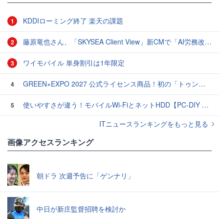
KDDIローミング終了 楽天の課題
1
藤原竜也さん、「SKYSEA Client View」新CMで「AI労務改善」をアピール 働き方をAIが分析したら「すぐに休んで」と言われる？
2
ワイモバイル 単身割引は1年限定
3
GREEN×EXPO 2027 公式ライセンス商品！初の「トゥンクトゥンク」公式LINEスタンプ、販売開始
4
使いやすさが違う！モバイルWi-FiとネットHDD【PC-DIY 秋の陣】
5
ITニュースランキングをもっと見る
画像アクセスランキング
朝ドラ 次週予告に「ゲンナリ」
中日が新庄監督招聘を検討か