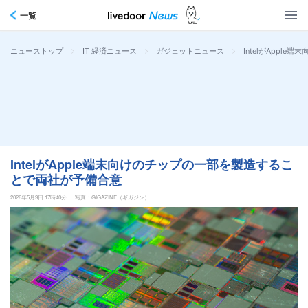
一覧
>
>
>
IntelがApp
ニューストップ
IT 経済ニュース
ガジェットニュース
IntelがApple端末向けのチップの一部を製造するこ
とで両社が予備合意
2026年5月9日 17時40分
写真：GIGAZINE（ギガジン）