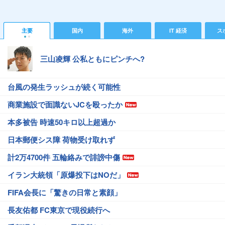
主要
国内
海外
IT 経済
ス
三山凌輝 公私ともにピンチへ?
台風の発生ラッシュが続く可能性
商業施設で面識ないJCを殴ったか
本多被告 時速50キロ以上超過か
日本郵便シス障 荷物受け取れず
計2万4700件 五輪絡みで誹謗中傷
イラン大統領「原爆投下はNOだ」
FIFA会長に「驚きの日常と素顔」
長友佑都 FC東京で現役続行へ