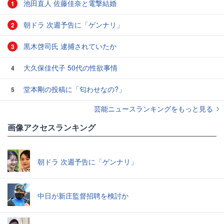
池田直人 佐藤佳奈と電撃結婚
1
朝ドラ 次週予告に「ゲンナリ」
2
黒木啓司氏 逮捕されていたか
3
大久保佳代子 50代の性欲事情
4
堂本剛の投稿に「匂わせなの?」
5
芸能ニュースランキングをもっと見る
画像アクセスランキング
朝ドラ 次週予告に「ゲンナリ」
中日が新庄監督招聘を検討か