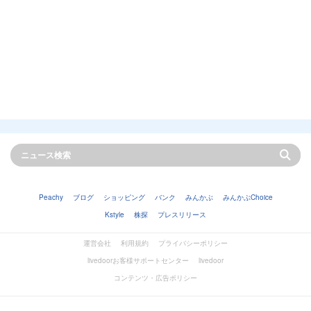
Peachy
ブログ
ショッピング
バンク
みんかぶ
みんかぶChoice
Kstyle
株探
プレスリリース
運営会社
利用規約
プライバシーポリシー
livedoorお客様サポートセンター
livedoor
コンテンツ・広告ポリシー