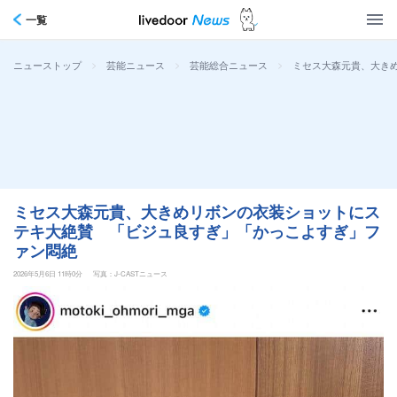
一覧
>
>
>
ミセス大森元貴、大き
ニューストップ
芸能ニュース
芸能総合ニュース
ミセス大森元貴、大きめリボンの衣装ショットにス
テキ大絶賛 「ビジュ良すぎ」「かっこよすぎ」フ
ァン悶絶
2026年5月6日 11時0分
写真：J-CASTニュース