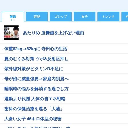
健康
芸能
ゴシップ
女子
トレンド
Y
あたりめ 血糖値を上げない理由
体重62kg→82kgに 寺田心の生活
夏のむくみ対策 ツボ&反射区押し
紫外線対策がビタミンD不足に
母が娘に減量強要→家庭内別居へ
睡眠時の悩みを解消する過ごし方
運動より代謝 人体の省エネ戦略
歯科の保健治療を巡る「大嘘」
大食い女子 46キロ体型の秘密