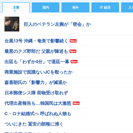
主要
国内
海外
IT 経済
ス
巨人のベテラン左腕が「密会」か
台風13号 沖縄・奄美で影響続く
最悪のクズ野郎だ 父親が陳述も
出廷も「わずか4分」で退廷一幕
商業施設で面識ないJCを殴ったか
森喜朗氏の「影響力」が減退か
日本郵便シス障 荷物受け取れず
代理出産報告も…独国民は大激怒
C・ロナ結婚式へ 呼ばれぬ人物も
ついにきた 冨安の朗報に沸く