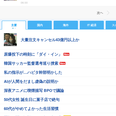
06:00
次ヘ
主要
国内
海外
IT 経済
ス
大量注文キャンセル43億円以上か
原爆投下の時刻に「ダイ・イン」
韓国サッカー監督選考巡り捜索
私の指示が…ハビタ幹部明かした
AIが人間をだまし虚偽の説明か
深夜アニメに喫煙描写 BPOで議論
50代女性 誕生日に菓子店で絶句
60代がやめてよかった生活習慣