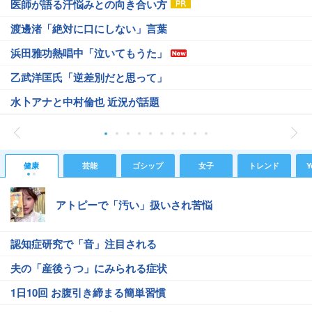
医師が語る汗悩みとの向き合い方
渡邊渚「絶対に口にしない」言葉
浜田雅功熱唱中「泣いてもうた」
乙武洋匡氏「逆差別だと思って」
水卜アナと中村倫也 近況が話題
健康
芸能
ゴシップ
女子
トレンド
Y
アトピーで「汚い」扱いされ苦悩
認知症研究で「音」注目される
夫の「産後うつ」にみられる症状
1日10回 お腹引き締まる簡単習慣