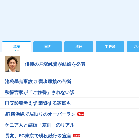
主要
国内
海外
IT 経済
ス
俳優の戸塚純貴が結婚を発表
池袋暴走事故 加害者家族の苦悩
秋篠宮家が「ご静養」されない訳
円安影響考えず 豪遊する家庭も
JR横浜線で居眠りのオーバーラン
ケニア人と結婚「差別」のリアル
長友、FC東京で現役続行を宣言