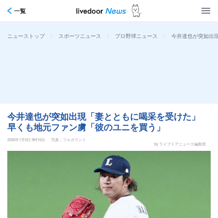
一覧
>
>
>
今井達也が突如出
ニューストップ
スポーツニュース
プロ野球ニュース
今井達也が突如出現「妻とともに喝采を受けた」
早くも地元ファン虜「彼のユニを買う」
2026年1月5日 9時16分
写真：フルカウント
by ライブドアニュース編集部