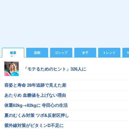
健康
芸能
ゴシップ
女子
トレンド
Y
「モテるためのヒント」326人に
容姿と寿命 28年追跡で見えた差
あたりめ 血糖値を上げない理由
体重62kg→82kgに 寺田心の生活
夏のむくみ対策 ツボ&反射区押し
紫外線対策がビタミンD不足に