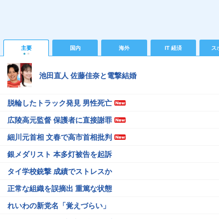
主要
国内
海外
IT 経済
ス
池田直人 佐藤佳奈と電撃結婚
脱輪したトラック発見 男性死亡
広陵高元監督 保護者に直接謝罪
細川元首相 文春で高市首相批判
銀メダリスト 本多灯被告を起訴
タイ学校銃撃 成績でストレスか
正常な組織を誤摘出 重篤な状態
れいわの新党名「覚えづらい」