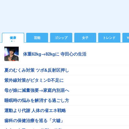
健康
芸能
ゴシップ
女子
トレンド
Y
体重62kg→82kgに 寺田心の生活
夏のむくみ対策 ツボ&反射区押し
紫外線対策がビタミンD不足に
母が娘に減量強要→家庭内別居へ
睡眠時の悩みを解消する過ごし方
運動より代謝 人体の省エネ戦略
歯科の保健治療を巡る「大嘘」