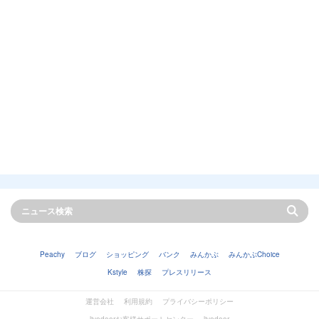
Peachy
ブログ
ショッピング
バンク
みんかぶ
みんかぶChoice
Kstyle
株探
プレスリリース
運営会社
利用規約
プライバシーポリシー