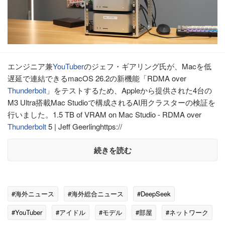
エンジニア兼
YouTuber
のジェフ・ギアリング氏が、Macを低
遅延で連結できるmacOS 26.2の新機能「RDMA over
Thunderbolt
」をテストするため、Appleから提供された4台の
M3 Ultra搭載Mac Studioで構成されるAI用クラスターの検証を
行いました。1.5 TB of VRAM on Mac Studio - RDMA over
Thunderbolt
5 | Jeff Geerlinghttps://
続きを読む
#海外ニュース
#海外総合ニュース
#DeepSeek
#YouTuber
#アイドル
#モデル
#部屋
#ネットワーク