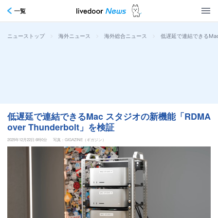
一覧
>
>
>
低遅延で連結できるMac ス
ニューストップ
海外ニュース
海外総合ニュース
低遅延で連結できるMac スタジオの新機能「RDMA
over Thunderbolt」を検証
2025年12月22日 6時0分
写真：GIGAZINE（ギガジン）