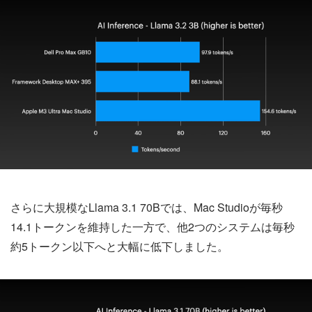
さらに大規模なLlama 3.1 70Bでは、Mac Studioが毎秒
14.1トークンを維持した一方で、他2つのシステムは毎秒
約5トークン以下へと大幅に低下しました。