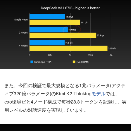
また、今回の検証で最大規模となる1兆パラメータ(アクテ
ィブ320億パラメータ)のKimi K2 Thinking
モデル
では、
exo環境だと4ノード構成で毎秒28.3トークンを記録し、実
用レベルの対話速度を実現しています。