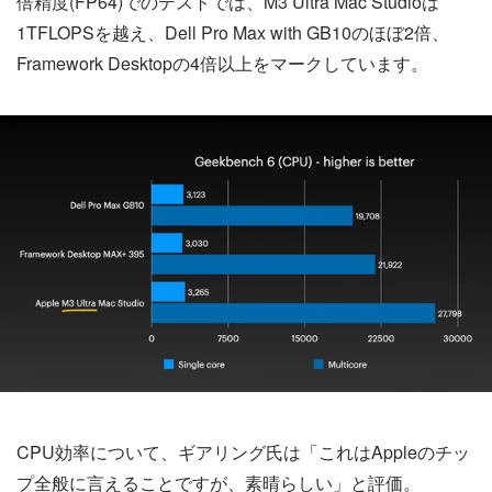
倍精度(FP64)でのテストでは、M3 Ultra Mac Studioは
1TFLOPSを越え、Dell Pro Max with GB10のほぼ2倍、
Framework Desktopの4倍以上をマークしています。
CPU効率について、ギアリング氏は「これはAppleのチッ
プ全般に言えることですが、素晴らしい」と評価。