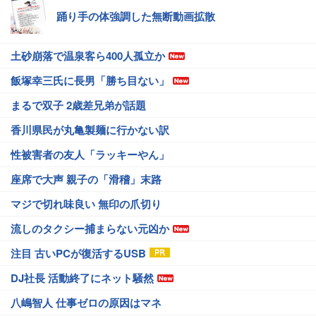
踊り手の体強調した無断動画拡散
土砂崩落で温泉客ら400人孤立か
飯塚幸三氏に長男「勝ち目ない」
まるで双子 2歳差兄弟が話題
香川県民が丸亀製麺に行かない訳
性被害者の友人「ラッキーやん」
座席で大声 親子の「滑稽」末路
マジで切れ味良い 無印の爪切り
流しのタクシー捕まらない元凶か
注目 古いPCが復活するUSB
DJ社長 活動終了にネット騒然
八嶋智人 仕事ゼロの原因はマネ