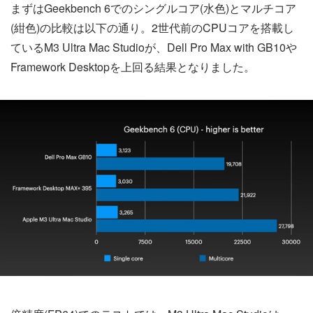
まずはGeekbench 6でのシングルコア(水色)とマルチコア
(紺色)の比較は以下の通り。2世代前のCPUコアを搭載し
ているM3 Ultra Mac Studioが、Dell Pro Max with GB10や
Framework Desktopを上回る結果となりました。