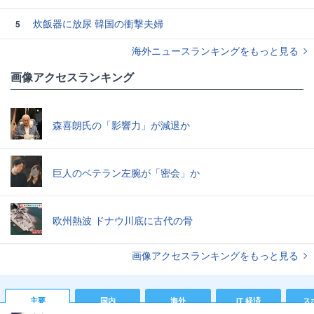
炊飯器に放尿 韓国の衝撃夫婦
5
海外ニュースランキングをもっと見る
画像アクセスランキング
森喜朗氏の「影響力」が減退か
巨人のベテラン左腕が「密会」か
欧州熱波 ドナウ川底に古代の骨
画像アクセスランキングをもっと見る
主要
国内
海外
IT 経済
ス