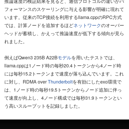
推論速度の検証結果を見ると、通信プロトコルの違いがパ
フォーマンスのスケーリングに与える影響が明確に現れて
います。従来のTCP接続を利用するllama.cppのRPC方式
では、計算ノードを追加するほど
ネットワーク
のオーバー
ヘッドが蓄積し、かえって推論速度が低下する傾向が見ら
れました。
例えばQwen3 235B A22B
モデル
を用いたテストでは、
llama.cppは1ノード時の毎秒20.4トークンから4ノード時
には毎秒15.2トークンまで速度が落ち込んでいます。これ
に対し、RDMA over
Thunderbolt
を有効にしたexo環境で
は、1ノード時の毎秒19.5トークンからノード追加に伴っ
て速度が向上し、4ノード構成では毎秒31.9トークンとい
う高いスループットを記録しました。