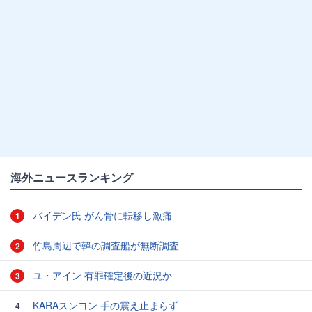
海外ニュースランキング
バイデン氏 がん骨に転移し激痛
1
竹島周辺で韓の調査船が無断調査
2
ユ・アイン 有罪確定後の近況か
3
KARAスンヨン 手の震え止まらず
4