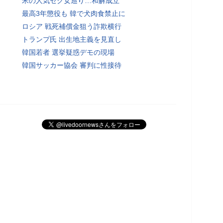
米の人気セク女巡り…和解成立
最高3年懲役も 韓で犬肉食禁止に
ロシア 戦死補償金狙う詐欺横行
トランプ氏 出生地主義を見直し
韓国若者 選挙疑惑デモの現場
韓国サッカー協会 審判に性接待