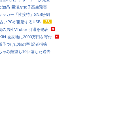
で激昂 巨漢が女子高生殺害
サッカー「性接待」SNS紛糾
 古いPCが復活するUSB
の男性VTuber 引退を発表
AKIN 被災地に2000万円を寄付
猶予つけば御の字 記者指摘
ちゃみ熱望も10回落ちた過去