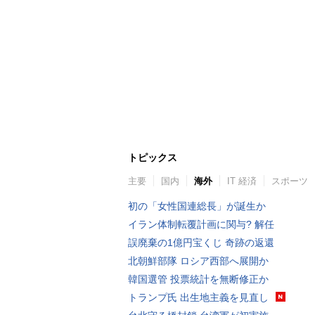
トピックス
主要
国内
海外
IT 経済
スポーツ
初の「女性国連総長」が誕生か
イラン体制転覆計画に関与? 解任
誤廃棄の1億円宝くじ 奇跡の返還
北朝鮮部隊 ロシア西部へ展開か
韓国選管 投票統計を無断修正か
トランプ氏 出生地主義を見直し