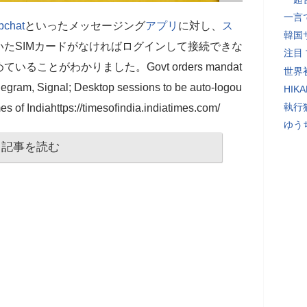
一言
pchat
といったメッセージング
アプリ
に対し、
ス
韓国
たSIMカードがなければログインして接続できな
注目
いることがわかりました。Govt orders mandat
世界初
elegram, Signal; Desktop sessions to be auto-logou
HIK
執行
es of Indiahttps://timesofindia.indiatimes.com/
ゆう
記事を読む