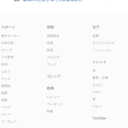
スポーツ
芸能
女子
海外サッカー
芸能総合
恋愛
日本代表
音楽
ライフスタイル
Jリーグ
韓流
ファッション
プロ野球
グラビア
トレンド
MLB
テレビ
本
ゴルフ
ゴシップ
教育・仕事
テニス
からだ
格闘技
映画
マネー
競馬
レビュー
車
相撲
プレゼント
グルメ
バスケ
特集
バレー
YouTube
フィギュア