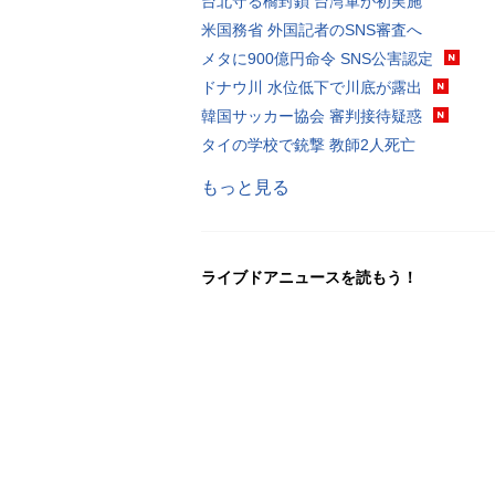
台北守る橋封鎖 台湾軍が初実施
米国務省 外国記者のSNS審査へ
メタに900億円命令 SNS公害認定
ドナウ川 水位低下で川底が露出
韓国サッカー協会 審判接待疑惑
タイの学校で銃撃 教師2人死亡
もっと見る
ライブドアニュースを読もう！