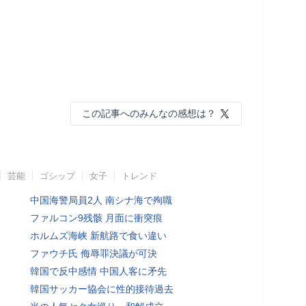
この記事へのみんなの感想は？
芸能
ゴシップ
女子
トレンド
中国海警局員2人 南シナ海で殉職
ファルコン9残骸 月面に衝突痕
ホルムズ海峡 新航路で食い違い
ファウチ氏 侮辱罪決議が可決
韓国で反中感情 中国人客に矛先
韓国サッカー協会に性的接待過去