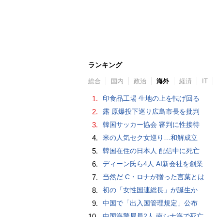
ランキング
総合
国内
政治
海外
経済
IT
1.
印食品工場 生地の上を転げ回る
2.
露 原爆投下巡り広島市長を批判
3.
韓国サッカー協会 審判に性接待
4.
米の人気セク女巡り…和解成立
5.
韓国在住の日本人 配信中に死亡
6.
ディーン氏ら4人 AI新会社を創業
7.
当然だ C・ロナが贈った言葉とは
8.
初の「女性国連総長」が誕生か
9.
中国で「出入国管理規定」公布
10.
中国海警局員2人 南シナ海で死亡