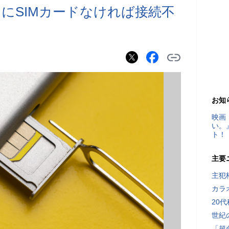
にSIMカードなければ接続不
お知
映画
い。
ト！
主要
主犯
カラ
20
世紀
「超