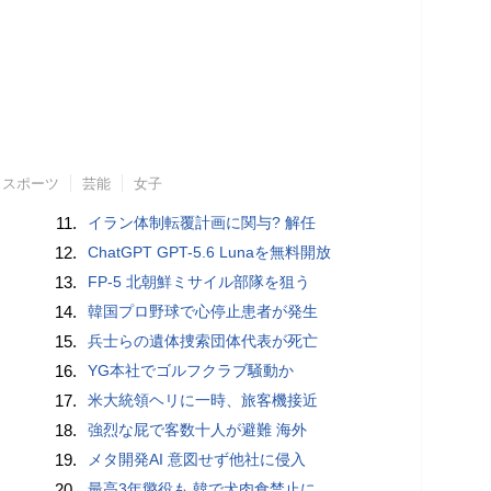
スポーツ
芸能
女子
11.
イラン体制転覆計画に関与? 解任
12.
ChatGPT GPT-5.6 Lunaを無料開放
13.
FP-5 北朝鮮ミサイル部隊を狙う
14.
韓国プロ野球で心停止患者が発生
15.
兵士らの遺体捜索団体代表が死亡
16.
YG本社でゴルフクラブ騒動か
17.
米大統領ヘリに一時、旅客機接近
18.
強烈な屁で客数十人が避難 海外
19.
メタ開発AI 意図せず他社に侵入
20.
最高3年懲役も 韓で犬肉食禁止に