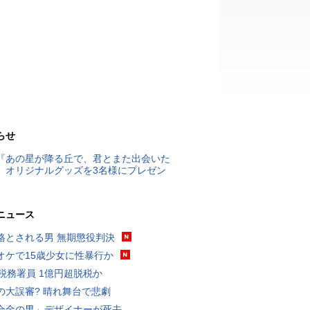
らせ
『あの星が降る丘で、君とまた出会いた
』オリジナルグッズを3名様にプレゼン
ニュース
格とされる男 無期懲役判決
オケで15歳少女に性暴行か
代税務署員 1億円超脱税か
の大誤審? 晴れ舞台で悲劇
合金の男」デザイナーが死去