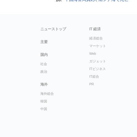
ニューストップ
IT 経済
経済総合
主要
マーケット
Web
国内
ガジェット
社会
ITビジネス
政治
IT総合
海外
PR
海外総合
韓国
中国