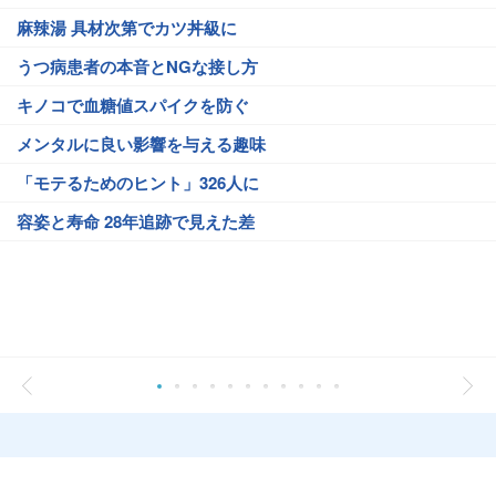
麻辣湯 具材次第でカツ丼級に
うつ病患者の本音とNGな接し方
キノコで血糖値スパイクを防ぐ
メンタルに良い影響を与える趣味
「モテるためのヒント」326人に
容姿と寿命 28年追跡で見えた差