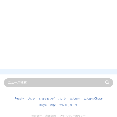
Peachy
ブログ
ショッピング
バンク
みんかぶ
みんかぶChoice
Kstyle
株探
プレスリリース
運営会社
利用規約
プライバシーポリシー