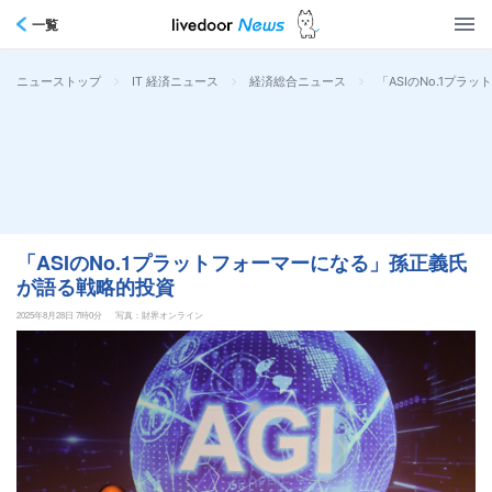
一覧
>
>
>
「ASIのNo.1プ
ニューストップ
IT 経済ニュース
経済総合ニュース
「ASIのNo.1プラットフォーマーになる」孫正義氏
が語る戦略的投資
2025年8月28日 7時0分
写真：財界オンライン