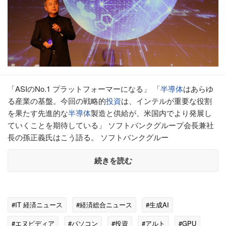
「ASIのNo.1 プラットフォーマーになる」 「
半導体
はあらゆ
る産業の基盤。今回の戦略的
投資
は、インテルが重要な役割
を果たす先進的な
半導体
製造と供給が、米国内でより発展し
ていくことを期待している」 ソフトバンクグループ会長兼社
長の孫正義氏はこう語る。 ソフトバンクグルー
続きを読む
#IT 経済ニュース
#経済総合ニュース
#生成AI
#エヌビディア
#パソコン
#投資
#アルト
#GPU