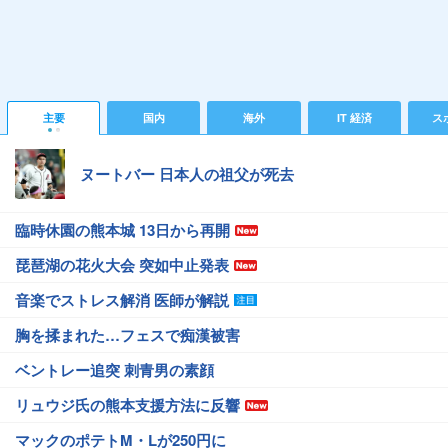
主要
国内
海外
IT 経済
ス
ヌートバー 日本人の祖父が死去
臨時休園の熊本城 13日から再開
琵琶湖の花火大会 突如中止発表
音楽でストレス解消 医師が解説
胸を揉まれた…フェスで痴漢被害
ベントレー追突 刺青男の素顔
リュウジ氏の熊本支援方法に反響
マックのポテトM・Lが250円に