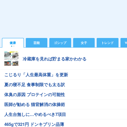
健康
芸能
ゴシップ
女子
トレンド
Y
冷蔵庫を見れば貯まる家かわかる
こじるり「人生最高体重」を更新
夏の寝不足 食事制限でも太る訳
体臭の原因 プロテインの可能性
医師が勧める 猫背解消の体操術
人生台無しに…やめるべき7項目
465gで321円 ドンキプリン品薄