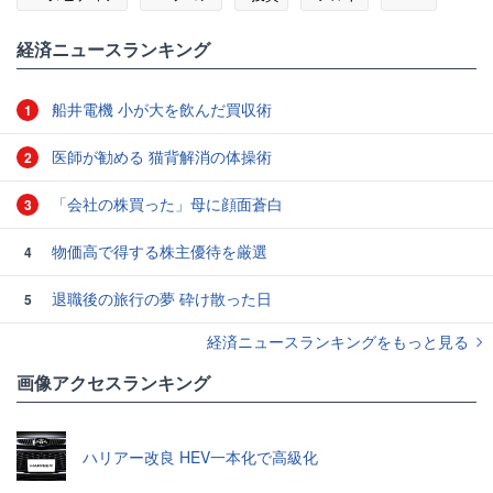
#半導体
#ARM
経済ニュースランキング
船井電機 小が大を飲んだ買収術
1
医師が勧める 猫背解消の体操術
2
「会社の株買った」母に顔面蒼白
3
物価高で得する株主優待を厳選
4
退職後の旅行の夢 砕け散った日
5
経済ニュースランキングをもっと見る
画像アクセスランキング
ハリアー改良 HEV一本化で高級化