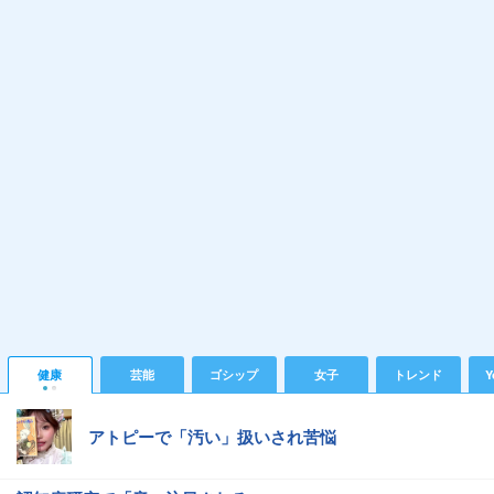
健康
芸能
ゴシップ
女子
トレンド
Y
アトピーで「汚い」扱いされ苦悩