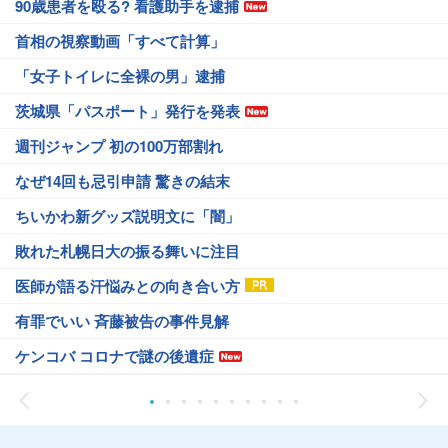
90歳患者を殴る? 看護助手を逮捕
首相の視察動画「すべて計算」
「女子トイレに全裸の男」逮捕
茨城県「パスポート」発行を発表
週刊ジャンプ 初の100万部割れ
なぜ14回も忌引申請 驚きの結末
ちいかわ新グッズ説明文に「闇」
敗れた札幌日大の振る舞いに注目
医師が語る汗悩みとの向き合い方
有罪でいい 斉藤被告の事件見解
ケンコバ コロナで謎の後遺症