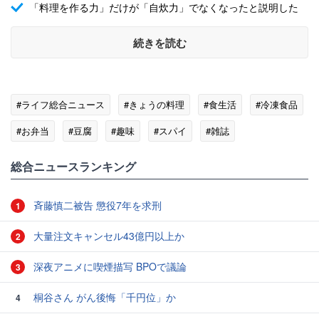
「料理を作る力」だけが「自炊力」でなくなったと説明した
続きを読む
#ライフ総合ニュース
#きょうの料理
#食生活
#冷凍食品
#お弁当
#豆腐
#趣味
#スパイ
#雑誌
総合ニュースランキング
斉藤慎二被告 懲役7年を求刑
1
大量注文キャンセル43億円以上か
2
深夜アニメに喫煙描写 BPOで議論
3
桐谷さん がん後悔「千円位」か
4