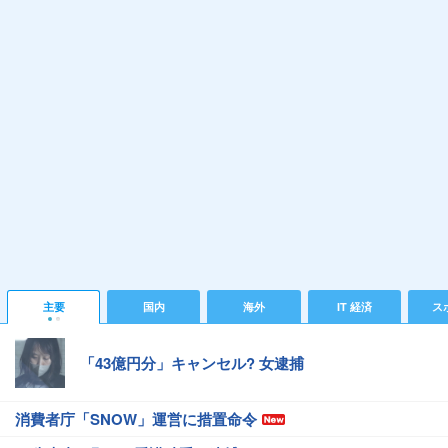
主要
国内
海外
IT 経済
ス
「43億円分」キャンセル? 女逮捕
消費者庁「SNOW」運営に措置命令