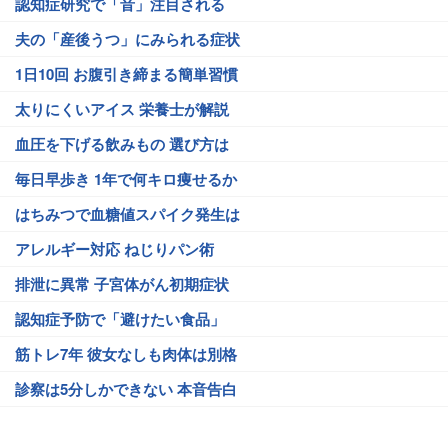
認知症研究で「音」注目される
夫の「産後うつ」にみられる症状
1日10回 お腹引き締まる簡単習慣
太りにくいアイス 栄養士が解説
血圧を下げる飲みもの 選び方は
毎日早歩き 1年で何キロ痩せるか
はちみつで血糖値スパイク発生は
アレルギー対応 ねじりパン術
排泄に異常 子宮体がん初期症状
認知症予防で「避けたい食品」
筋トレ7年 彼女なしも肉体は別格
診察は5分しかできない 本音告白