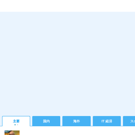
主要
国内
海外
IT 経済
ス