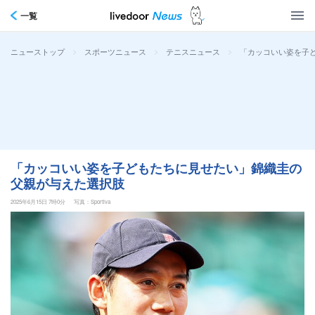
一覧
>
>
>
「カッコいい姿を子
ニューストップ
スポーツニュース
テニスニュース
「カッコいい姿を子どもたちに見せたい」錦織圭の
父親が与えた選択肢
2025年6月15日 7時0分
写真：Sportiva