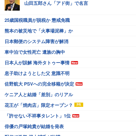
山田五郎さん「アド街」で名言
25歳国税職員が脱税か 懲戒免職
熊本の被災地で「火事場泥棒」か
日本郵便のシステム障害が解消
車中泊で女性死亡 遺族の胸中
日本人が誤解 海外タトゥー事情
息子助けようとした父 意識不明
佐野航大 PSVへの完全移籍が決定
ケニア人と結婚「差別」のリアル
花王が「焼肉店」限定オープン？
「許せない不祥事タレント」1位
俳優の戸塚純貴が結婚を発表