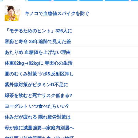
キノコで血糖値スパイクを防ぐ
「モテるためのヒント」326人に
容姿と寿命 28年追跡で見えた差
あたりめ 血糖値を上げない理由
体重62kg→82kgに 寺田心の生活
夏のむくみ対策 ツボ&反射区押し
紫外線対策がビタミンD不足に
緑茶を飲むと死亡リスク低まる?
ヨーグルト いつ食べたらいい?
休みだが疲れる 隠れ疲労対策は
母が娘に減量強要→家庭内別居へ