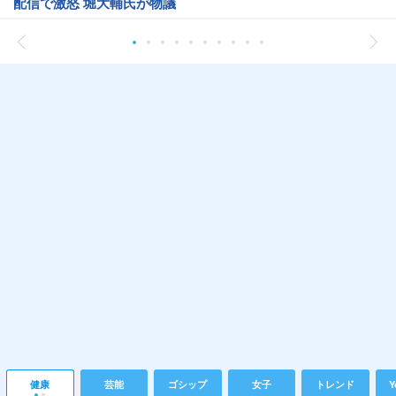
配信で激怒 堀大輔氏が物議
健康
芸能
ゴシップ
女子
トレンド
Y