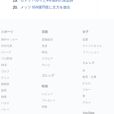
19.
ロドリ バルサと4年契約の見込み
20.
メッツ 559億円投じ主力を放出
スポーツ
芸能
女子
海外サッカー
芸能総合
恋愛
日本代表
音楽
ライフスタイル
Jリーグ
韓流
ファッション
プロ野球
グラビア
トレンド
MLB
テレビ
本
ゴルフ
ゴシップ
教育・仕事
テニス
からだ
格闘技
映画
マネー
競馬
レビュー
車
相撲
プレゼント
グルメ
バスケ
特集
バレー
YouTube