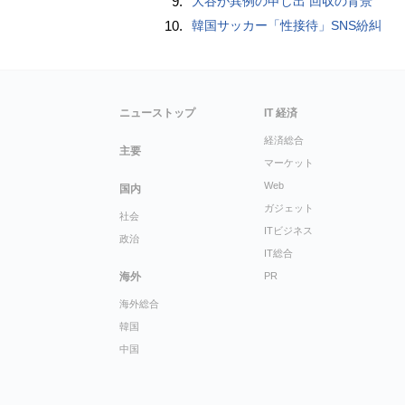
9.
大谷が異例の申し出 回収の背景
10.
韓国サッカー「性接待」SNS紛糾
ニューストップ
IT 経済
経済総合
主要
マーケット
Web
国内
ガジェット
社会
ITビジネス
政治
IT総合
海外
PR
海外総合
韓国
中国