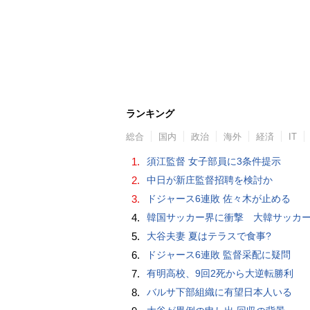
ランキング
総合
国内
政治
海外
経済
IT
1.
須江監督 女子部員に3条件提示
2.
中日が新庄監督招聘を検討か
3.
ドジャース6連敗 佐々木が止める
4.
韓国サッカー界に衝撃 大韓サッカー協会に外国人審判への“性的接待”疑惑 韓国メディア
5.
大谷夫妻 夏はテラスで食事?
6.
ドジャース6連敗 監督采配に疑問
7.
有明高校、9回2死から大逆転勝利
8.
バルサ下部組織に有望日本人いる