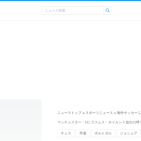
ニューストップ
スポーツニュース
海外サッカーニ
>
>
マンチェスター・Uにラスムス・ホイルンド放出の噂
チェス
市場
ポルトガル
ジョシュア
オシム