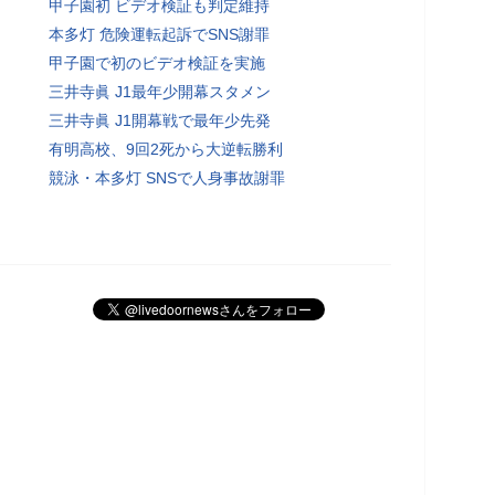
甲子園初 ビデオ検証も判定維持
本多灯 危険運転起訴でSNS謝罪
甲子園で初のビデオ検証を実施
三井寺眞 J1最年少開幕スタメン
三井寺眞 J1開幕戦で最年少先発
有明高校、9回2死から大逆転勝利
競泳・本多灯 SNSで人身事故謝罪