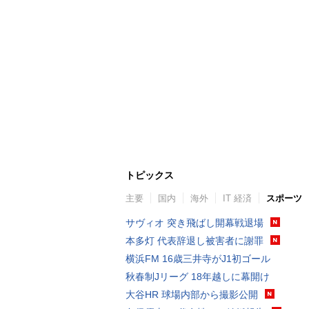
トピックス
主要
国内
海外
IT 経済
スポーツ
サヴィオ 突き飛ばし開幕戦退場
本多灯 代表辞退し被害者に謝罪
横浜FM 16歳三井寺がJ1初ゴール
秋春制Jリーグ 18年越しに幕開け
大谷HR 球場内部から撮影公開