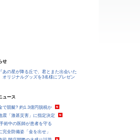
らせ
『あの星が降る丘で、君とまた出会いた
』オリジナルグッズを3名様にプレゼン
ニュース
金で競艇? 約1.3億円脱税か
地震「激甚災害」に指定決定
 手術中の医師が患者を守る
に完全防備姿「金を出せ」
寿司 閉店間際の大盛り話題