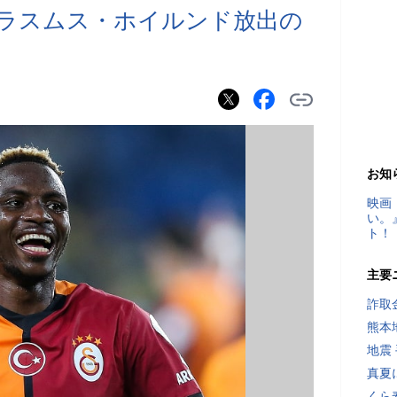
ラスムス・ホイルンド放出の
お知
映画
い。
ト！
主要
詐取
熊本
地震
真夏
くら