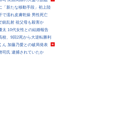
に「新たな移動手段」初上陸
汗で濡れ皮膚乾燥 男性死亡
で銃乱射 祖父母も殺害か
優太 10代女性との結婚報告
高校、9回2死から大逆転勝利
くん 加藤乃愛との破局発表
啓司氏 逮捕されていたか