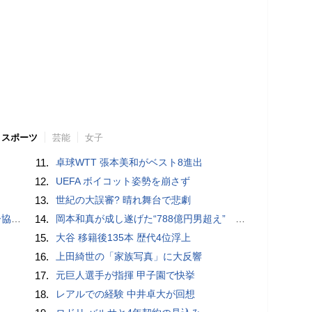
スポーツ
芸能
女子
11.
卓球WTT 張本美和がベスト8進出
12.
UEFA ボイコット姿勢を崩さず
13.
世紀の大誤審? 晴れ舞台で悲劇
が報道
14.
岡本和真が成し遂げた“788億円男超え” いつのまにか「3位」…見据える球団記録更新
15.
大谷 移籍後135本 歴代4位浮上
16.
上田綺世の「家族写真」に大反響
17.
元巨人選手が指揮 甲子園で快挙
18.
レアルでの経験 中井卓大が回想