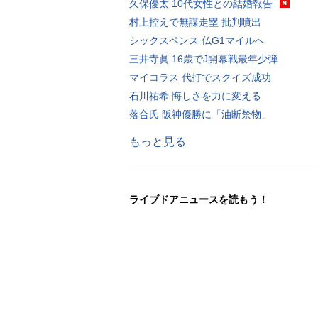
久保優太 10代女性との結婚報告
村上控えで無謀走塁 批判噴出
シックスペンス 仏G1マイルへ
三井寺眞 16歳でJ開幕戦最年少弾
マイコラス 代打でスクイズ成功
石川祐希 悔しさを力に変える
落合氏 阪神優勝に「油断禁物」
もっと見る
ライブドアニュースを読もう！