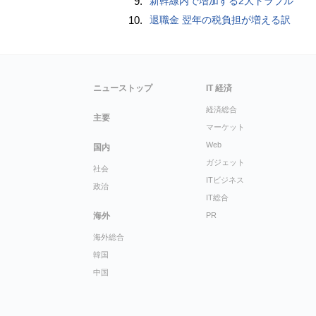
9.
新幹線内で増加する2大トラブル
10.
退職金 翌年の税負担が増える訳
ニューストップ
IT 経済
経済総合
主要
マーケット
Web
国内
ガジェット
社会
ITビジネス
政治
IT総合
海外
PR
海外総合
韓国
中国