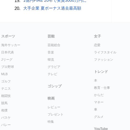
19.
1億円FIRE 20年で実質3000万円に
20.
大手企業 夏ボーナス過去最高額
スポーツ
芸能
女子
海外サッカー
芸能総合
恋愛
日本代表
音楽
ライフスタイル
Jリーグ
韓流
ファッション
プロ野球
グラビア
トレンド
MLB
テレビ
本
ゴルフ
ゴシップ
教育・仕事
テニス
からだ
格闘技
映画
マネー
競馬
レビュー
車
相撲
プレゼント
グルメ
バスケ
特集
バレー
YouTube