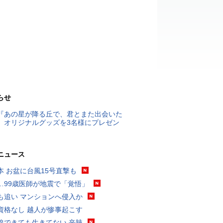
らせ
『あの星が降る丘で、君とまた出会いた
』オリジナルグッズを3名様にプレゼン
ニュース
本 お盆に台風15号直撃も
…99歳医師が地震で「覚悟」
も追い マンションへ侵入か
資格なし 越人が惨事起こす
線できても生きてない 辛辣