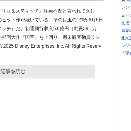
レン
た『リロ＆スティッチ』洋画不況と言われて久し
ヨー
ヒット作が続いている。その目玉の1作が6月6日
性接
チ』だ。初週興行収入5.6億円（動員38.1万
原爆
の邦画大作『国宝』を上回り、週末観客動員ラン
北京
レジ
y Enterprises, Inc. All Rights Reserv
「要
記事を読む