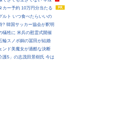
タカー予約 10万円分当たる
グルト いつ食べたらいいの
待? 韓国サッカー協会が釈明
の犠牲に 米兵の慰霊式開催
五輪スノボ銅の冨田が結婚
ェンド美魔女が過酷な決断
介護5」の志茂田景樹氏 今は