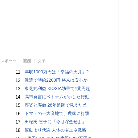
スポーツ
芸能
女子
11.
年収1000万円は「幸福の天井」?
12.
派遣で時給2200円 将来は安心か
13.
東芝純利益 KIOXIA効果で4兆円超
14.
高市発言にベトナムが示した行動
15.
容姿と寿命 28年追跡で見えた差
16.
トマトの一大産地で、農家に打撃
17.
田端氏 息子に「今は貯金せよ」
18.
運動より代謝 人体の省エネ戦略