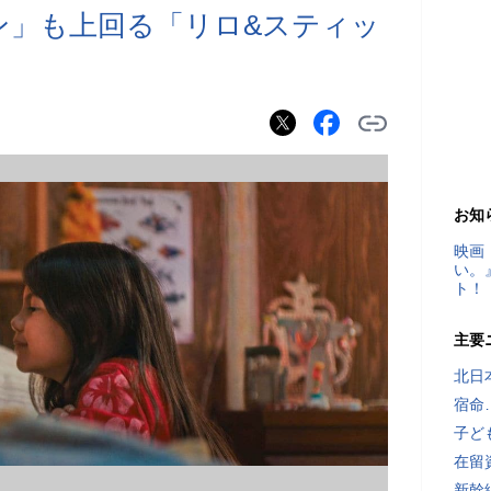
ガン」も上回る「リロ&スティッ
お知
映画
い。
ト！
主要
北日
宿命
子ど
在留
新幹