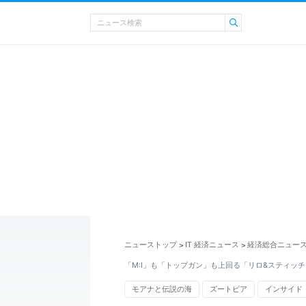
ニューストップ
IT 経済ニュース
経済総合ニュー
>
>
「M:I」も「トップガン」も上回る「リロ&スティッ
モアナと伝説の海
ズートピア
インサイド