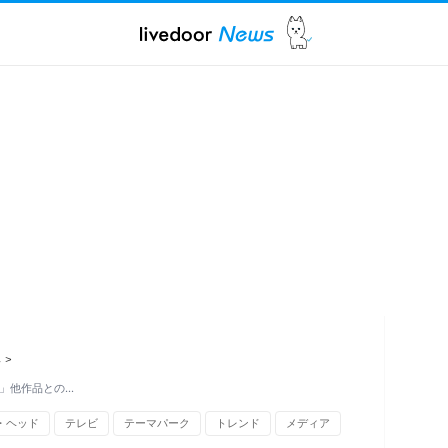
ス
>
チ」他作品との…
・ヘッド
テレビ
テーマパーク
トレンド
メディア