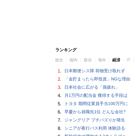
ランキング
総合
国内
政治
海外
経済
IT
1.
日本郵便シス障 荷物受け取れず
2.
「金貯まったら即投資」NGな理由
3.
日本社会に広がる「孫疲れ」
4.
月1万円の配当金 獲得する手段は
5.
トヨタ 期間従業員手当100万円に
6.
早慶から就職先1位 どんな会社?
7.
ジャングリア プチバズりが発生
8.
シニアが夜行バス利用 体験語る