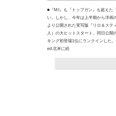
■『M:I』も『トップガン』も超え
い。しかし、今年は上半期から洋画の
より公開された実写版『リロ＆スティッ
人）の大ヒットスタート。同日公開
キング初登場1位にランクインした。©2025 Disne
ed.北米に続