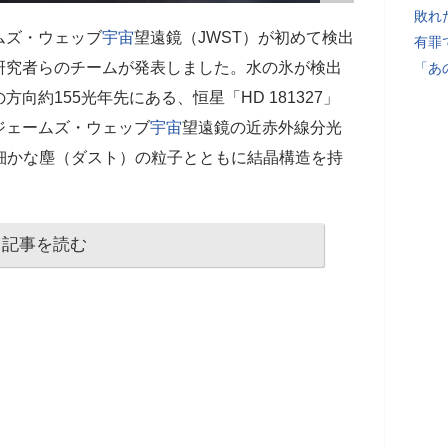
敗れ
ムズ・ウェッブ
宇宙
望遠鏡（JWST）が初めて検出
有罪
研究者らのチームが発表しました。水の氷が検出
「あ
向約155光年先にある、恒星「HD 181327」
ジェームズ・ウェッブ
宇宙
望遠鏡の近赤外線分光
果、細かな塵（ダスト）の粒子とともに結晶構造を持
記事を読む