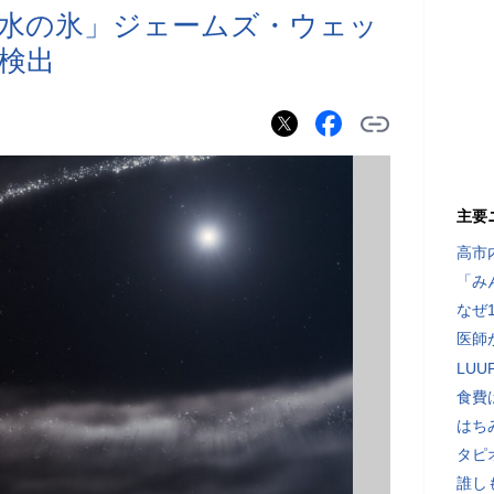
水の氷」ジェームズ・ウェッ
検出
主要
高市
「み
なぜ
医師
LU
食費
はち
タピ
誰し