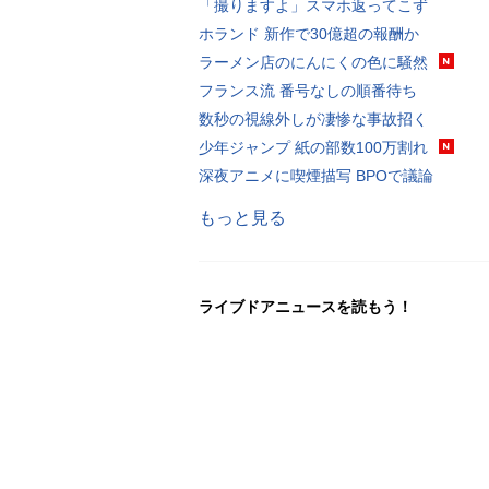
「撮りますよ」スマホ返ってこず
ホランド 新作で30億超の報酬か
ラーメン店のにんにくの色に騒然
フランス流 番号なしの順番待ち
数秒の視線外しが凄惨な事故招く
少年ジャンプ 紙の部数100万割れ
深夜アニメに喫煙描写 BPOで議論
もっと見る
ライブドアニュースを読もう！