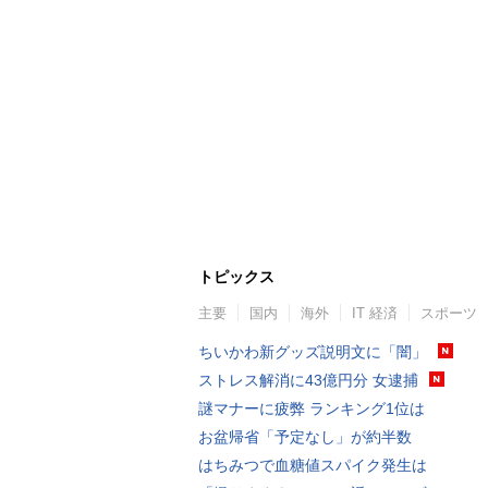
トピックス
主要
国内
海外
IT 経済
スポーツ
ちいかわ新グッズ説明文に「闇」
ストレス解消に43億円分 女逮捕
謎マナーに疲弊 ランキング1位は
お盆帰省「予定なし」が約半数
はちみつで血糖値スパイク発生は