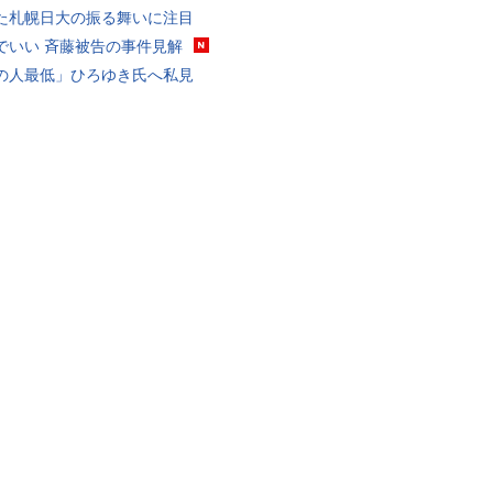
た札幌日大の振る舞いに注目
でいい 斉藤被告の事件見解
の人最低」ひろゆき氏へ私見