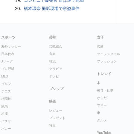
19.
コンビニで爆発音 店は煙で充満
20.
橋本環奈 撮影現場で窃盗事件
スポーツ
芸能
女子
海外サッカー
芸能総合
恋愛
日本代表
音楽
ライフスタイル
Jリーグ
韓流
ファッション
プロ野球
グラビア
トレンド
MLB
テレビ
本
ゴルフ
ゴシップ
教育・仕事
テニス
からだ
格闘技
映画
マネー
競馬
レビュー
車
相撲
プレゼント
グルメ
バスケ
特集
バレー
YouTube