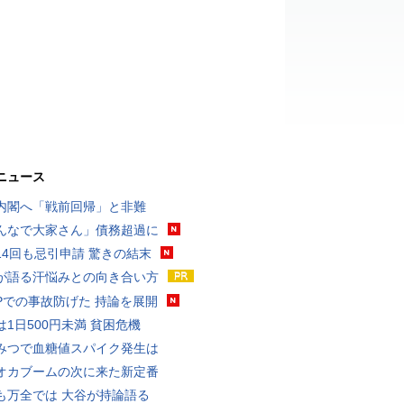
ニュース
内閣へ「戦前回帰」と非難
んなで大家さん」債務超過に
14回も忌引申請 驚きの結末
が語る汗悩みとの向き合い方
UPでの事故防げた 持論を展開
は1日500円未満 貧困危機
みつで血糖値スパイク発生は
オカブームの次に来た新定番
も万全では 大谷が持論語る