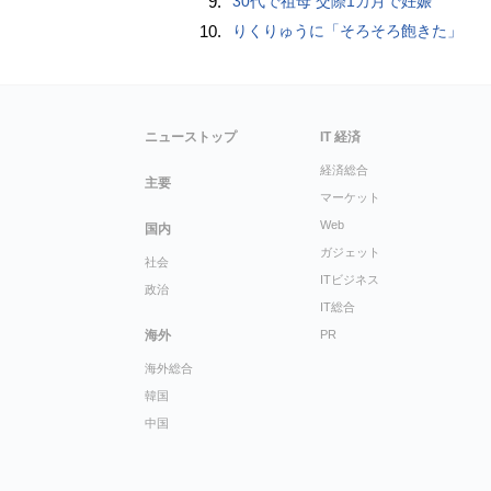
9.
30代で祖母 交際1カ月で妊娠
10.
りくりゅうに「そろそろ飽きた」
ニューストップ
IT 経済
経済総合
主要
マーケット
Web
国内
ガジェット
社会
ITビジネス
政治
IT総合
海外
PR
海外総合
韓国
中国