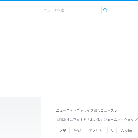
ニューストップ
ライフ総合ニュース
>
>
太陽系外に存在する「水の氷」ジェームズ・ウェッブ
火星
宇宙
アメリカ
Xi
Another