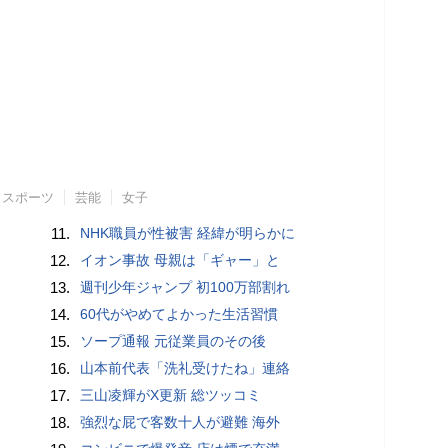
スポーツ
芸能
女子
11.
NHK職員が性被害 経緯が明らかに
12.
イオン事故 母親は「ギャー」と
13.
週刊少年ジャンプ 初100万部割れ
14.
60代がやめてよかった生活習慣
15.
ソープ通報 元従業員のその後
16.
山本前代表「洗礼受けたね」連絡
17.
三山凌輝がX更新 総ツッコミ
18.
強烈な屁で客数十人が避難 海外